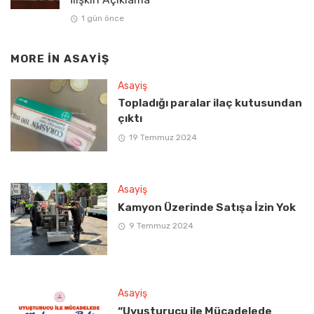
1 gün önce
MORE IN
ASAYIŞ
Asayiş
Topladığı paralar ilaç kutusundan
çıktı
19 Temmuz 2024
Asayiş
Kamyon Üzerinde Satışa İzin Yok
9 Temmuz 2024
Asayiş
“Uyuşturucu ile Mücadelede