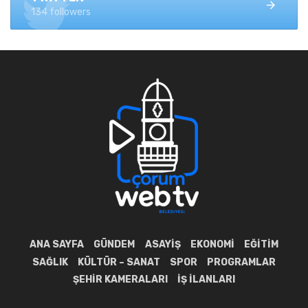
134 followers
ANA SAYFA
GÜNDEM
ASAYIŞ
EKONOMI
EĞITIM
SAĞLIK
KÜLTÜR – SANAT
SPOR
PROGRAMLAR
ŞEHIR KAMERALARI
İŞ İLANLARI