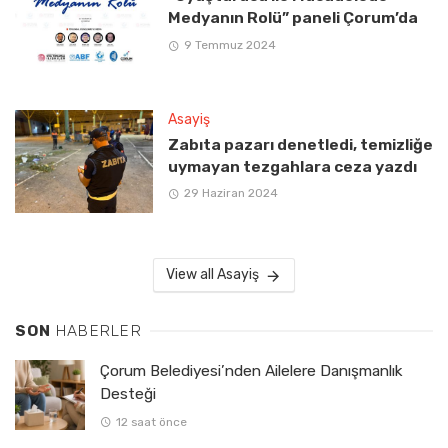
Medyanın Rolü” paneli Çorum’da
9 Temmuz 2024
Asayiş
Zabıta pazarı denetledi, temizliğe
uymayan tezgahlara ceza yazdı
29 Haziran 2024
View all Asayiş
SON
HABERLER
Çorum Belediyesi’nden Ailelere Danışmanlık
Desteği
12 saat önce