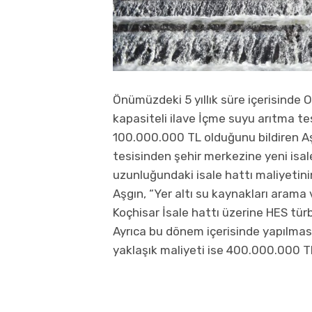
Önümüzdeki 5 yıllık süre içerisind
kapasiteli ilave İçme suyu arıtma tes
100.000.000 TL olduğunu bildiren Aş
tesisinden şehir merkezine yeni isale
uzunluğundaki isale hattı maliyetini
Aşgın, “Yer altı su kaynakları arama
Koçhisar İsale hattı üzerine HES türbi
Ayrıca bu dönem içerisinde yapılması 
yaklaşık maliyeti ise 400.000.000 TL’