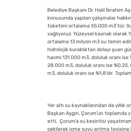
Belediye Başkanı Dr. Halil İbrahim A
konusunda yapılan çalışmalar hakkın
tüketimi ortalama 55.000 m3’tür. Sul
sağlıyoruz. Yüzeysel kaynak olarak 
ortalama 13 milyon m3 su temin edil
hidrolojik kuraklıktan dolayı şuan gü
hacmi 131.000 m3, doluluk oranı ise %
28.000 m3, doluluk oranı ise %0,25, 
m3, doluluk oranı ise %1,8’dir. Topla
Yer altı su kaynaklarından da yıllık 
Başkan Aşgın, Çorum’un toplamda yıl
etti. Çorum’a su kesintisi yaşatmama
çekilerek içme suyu arıtma tesisine