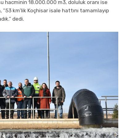
r su hacminin 18.000.000 m3, doluluk oranı ise
 “53 km’lik Koçhisar isale hattını tamamlayıp
ık.” dedi.