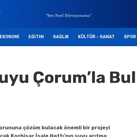
"Yeni Nesil Televizyonunuz"
EKONOMI
EĞITIM
SAĞLIK
KÜLTÜR – SANAT
SPOR
Suyu Çorum’la Bu
orununa çözüm bulacak önemli bir projeyi
cak Koçhisar İsale Hattı’nın suyu arıtma