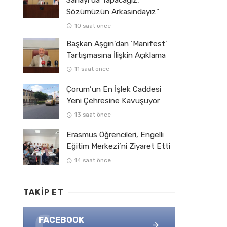
Sahayı da Yapacağız,
Sözümüzün Arkasındayız”
10 saat önce
Başkan Aşgın’dan ‘Manifest’
Tartışmasına İlişkin Açıklama
11 saat önce
Çorum’un En İşlek Caddesi
Yeni Çehresine Kavuşuyor
13 saat önce
Erasmus Öğrencileri, Engelli
Eğitim Merkezi’ni Ziyaret Etti
14 saat önce
TAKIP ET
FACEBOOK