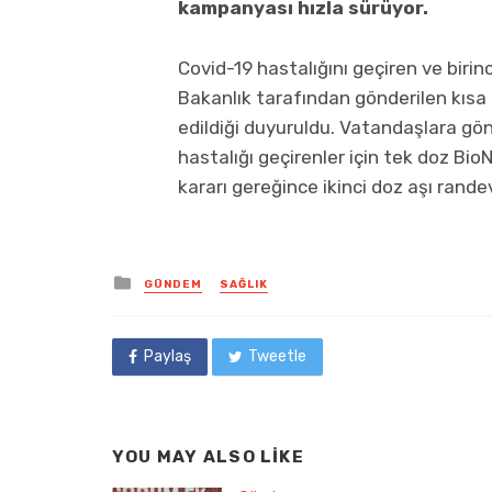
kampanyası hızla sürüyor.
Covid-19 hastalığını geçiren ve birin
Bakanlık tarafından gönderilen kısa m
edildiği duyuruldu. Vatandaşlara gö
hastalığı geçirenler için tek doz Bio
kararı gereğince ikinci doz aşı randev
Posted
GÜNDEM
SAĞLIK
in
Paylaş
Tweetle
YOU MAY ALSO LIKE