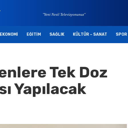
"Yeni Nesil Televizyonunuz"
EKONOMI
EĞITIM
SAĞLIK
KÜLTÜR – SANAT
SPOR
enlere Tek Doz
sı Yapılacak