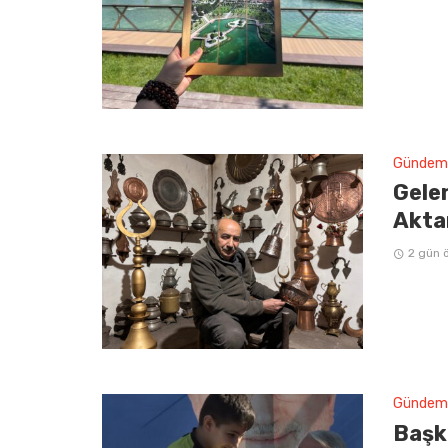
Gündem
Gelen
Aktar
2 gün 
Gündem
Başka