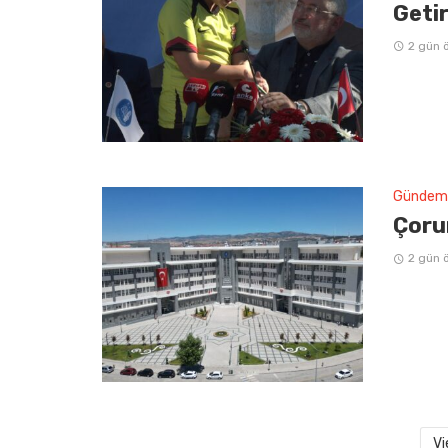
Getir
2 gün 
Gündem
Çorum
2 gün 
Vi