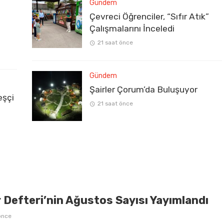
Gündem
Çevreci Öğrenciler, “Sıfır Atık”
Çalışmalarını İnceledi
21 saat önce
Gündem
Şairler Çorum’da Buluşuyor
eşçi
21 saat önce
 Defteri’nin Ağustos Sayısı Yayımlandı
önce