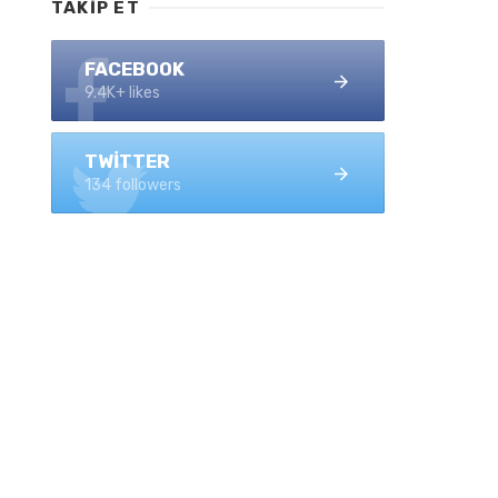
TAKIP ET
FACEBOOK
9.4K+ likes
TWITTER
134 followers