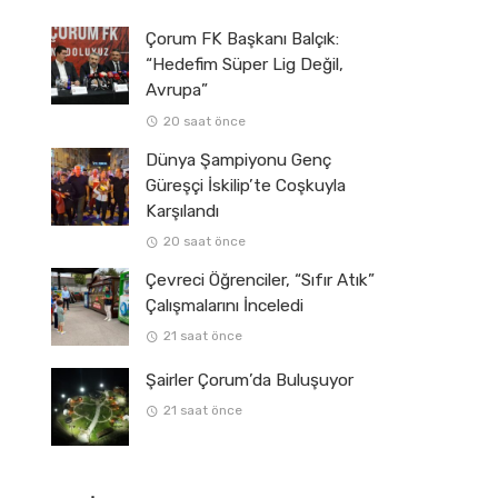
Çorum FK Başkanı Balçık:
“Hedefim Süper Lig Değil,
Avrupa”
20 saat önce
Dünya Şampiyonu Genç
Güreşçi İskilip’te Coşkuyla
Karşılandı
20 saat önce
Çevreci Öğrenciler, “Sıfır Atık”
Çalışmalarını İnceledi
21 saat önce
Şairler Çorum’da Buluşuyor
21 saat önce