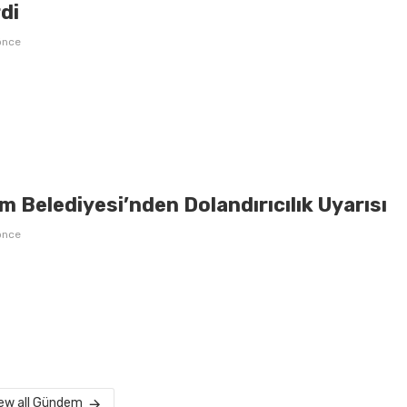
di
önce
 Belediyesi’nden Dolandırıcılık Uyarısı
önce
ew all Gündem