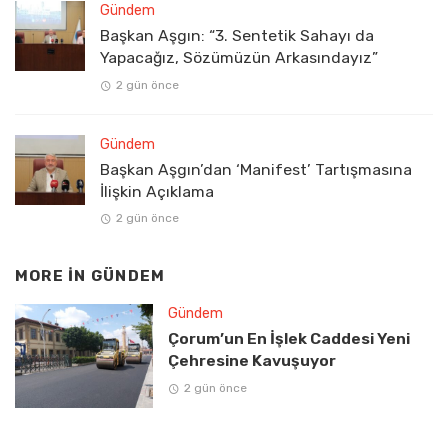
Gündem
Başkan Aşgın: “3. Sentetik Sahayı da
Yapacağız, Sözümüzün Arkasındayız”
2 gün önce
Gündem
Başkan Aşgın’dan ‘Manifest’ Tartışmasına
İlişkin Açıklama
2 gün önce
MORE IN
GÜNDEM
Gündem
Çorum’un En İşlek Caddesi Yeni
Çehresine Kavuşuyor
2 gün önce