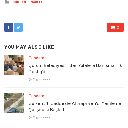
Posted
GÜNDEM
SAĞLIK
in
0
YOU MAY ALSO LIKE
Gündem
Çorum Belediyesi’nden Ailelere Danışmanlık
Desteği
2 gün önce
Gündem
Gülkent 1. Cadde’de Altyapı ve Yol Yenileme
Çalışması Başladı
2 gün önce