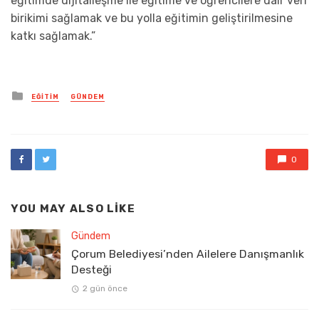
eğitimde dijitalleşme ile eğitime ve öğrencilere dair veri
birikimi sağlamak ve bu yolla eğitimin geliştirilmesine
katkı sağlamak.”
Posted
EĞITIM
GÜNDEM
in
0
YOU MAY ALSO LIKE
Gündem
Çorum Belediyesi’nden Ailelere Danışmanlık
Desteği
2 gün önce