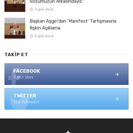
Sözümüzün Arkasındayız”
3 gün önce
Başkan Aşgın’dan ‘Manifest’ Tartışmasına
İlişkin Açıklama
3 gün önce
TAKIP ET
FACEBOOK
9.4K+ likes
TWITTER
134 followers