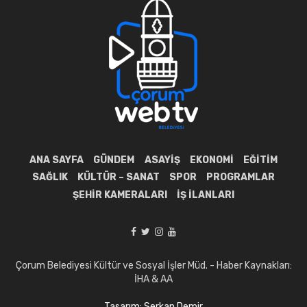
ANA SAYFA
GÜNDEM
ASAYIŞ
EKONOMI
EĞITIM
SAĞLIK
KÜLTÜR – SANAT
SPOR
PROGRAMLAR
ŞEHIR KAMERALARI
İŞ İLANLARI
Çorum Belediyesi Kültür ve Sosyal İşler Müd. - Haber Kaynakları:
İHA & AA
Tasarım: Serkan Demir