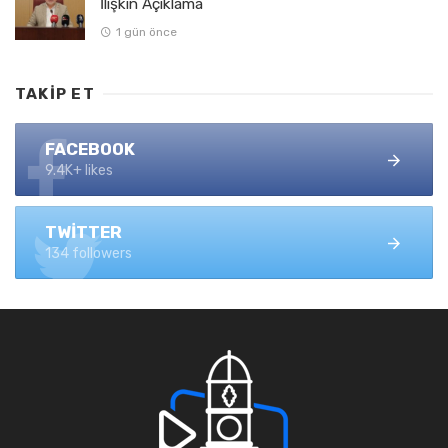
İlişkin Açıklama
1 gün önce
TAKIP ET
FACEBOOK
9.4K+ likes
TWITTER
134 followers