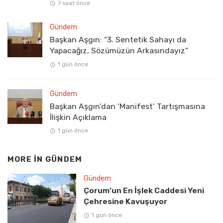
7 saat önce
Gündem
Başkan Aşgın: “3. Sentetik Sahayı da
Yapacağız, Sözümüzün Arkasındayız”
1 gün önce
Gündem
Başkan Aşgın’dan ‘Manifest’ Tartışmasına
İlişkin Açıklama
1 gün önce
MORE IN
GÜNDEM
Gündem
Çorum’un En İşlek Caddesi Yeni
Çehresine Kavuşuyor
1 gün önce