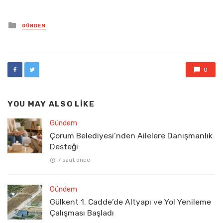
Posted
GÜNDEM
in
0
YOU MAY ALSO LIKE
Gündem
Çorum Belediyesi’nden Ailelere Danışmanlık
Desteği
7 saat önce
Gündem
Gülkent 1. Cadde’de Altyapı ve Yol Yenileme
Çalışması Başladı