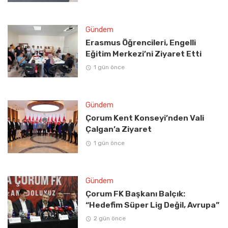
Gündem
Erasmus Öğrencileri, Engelli
Eğitim Merkezi’ni Ziyaret Etti
1 gün önce
Gündem
Çorum Kent Konseyi’nden Vali
Çalgan’a Ziyaret
1 gün önce
Gündem
Çorum FK Başkanı Balçık:
“Hedefim Süper Lig Değil, Avrupa”
2 gün önce