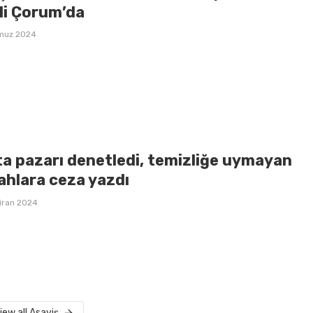
li Çorum’da
muz 2024
ta pazarı denetledi, temizliğe uymayan
ahlara ceza yazdı
iran 2024
iew all Asayiş