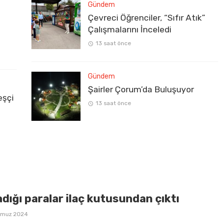
Gündem
Çevreci Öğrenciler, “Sıfır Atık”
Çalışmalarını İnceledi
13 saat önce
Gündem
Şairler Çorum’da Buluşuyor
eşçi
13 saat önce
dığı paralar ilaç kutusundan çıktı
mmuz 2024