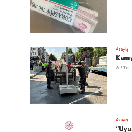
Asayiş
Kamy
9 Tem
Asayiş
“Uyu