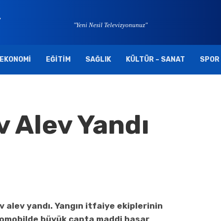
"Yeni Nesil Televizyonunuz"
EKONOMI
EĞITIM
SAĞLIK
KÜLTÜR – SANAT
SPOR
v Alev Yandı
 alev yandı. Yangın itfaiye ekiplerinin
omobilde büyük çapta maddi hasar