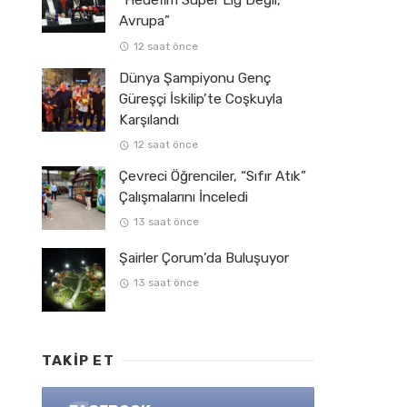
“Hedefim Süper Lig Değil,
Avrupa”
12 saat önce
Dünya Şampiyonu Genç
Güreşçi İskilip’te Coşkuyla
Karşılandı
12 saat önce
Çevreci Öğrenciler, “Sıfır Atık”
Çalışmalarını İnceledi
13 saat önce
Şairler Çorum’da Buluşuyor
13 saat önce
TAKIP ET