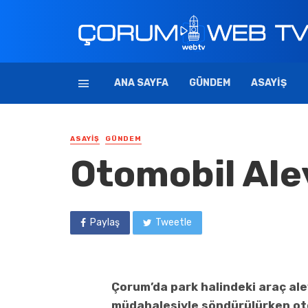
ANA SAYFA
GÜNDEM
ASAYIŞ
ASAYIŞ
GÜNDEM
Otomobil Ale
Paylaş
Tweetle
Çorum’da park halindeki araç alev
müdahalesiyle söndürülürken ot