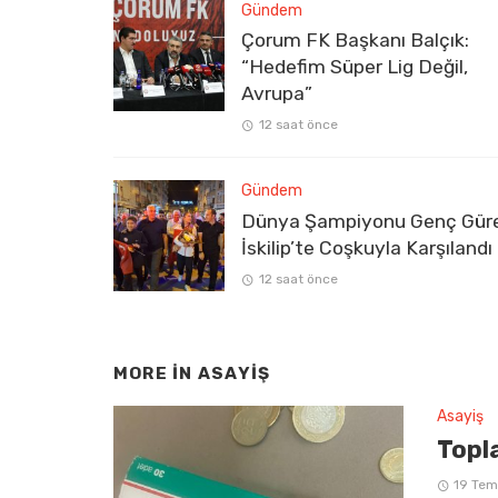
Gündem
Çorum FK Başkanı Balçık:
“Hedefim Süper Lig Değil,
Avrupa”
12 saat önce
Gündem
Dünya Şampiyonu Genç Gür
İskilip’te Coşkuyla Karşılandı
12 saat önce
MORE IN
ASAYIŞ
Asayiş
Topla
19 Te