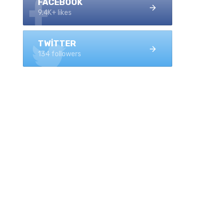
FACEBOOK
9.4K+ likes
TWITTER
134 followers