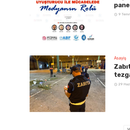
pane
9 Tem
Asayiş
Zabı
tezg
29 Haz
V