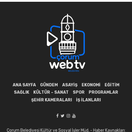
ANA SAYFA
GÜNDEM
ASAYIŞ
EKONOMI
EĞITIM
SAĞLIK
KÜLTÜR – SANAT
SPOR
PROGRAMLAR
ŞEHIR KAMERALARI
İŞ İLANLARI
Çorum Belediyesi Kültür ve Sosyal İşler Müd. - Haber Kaynakları: