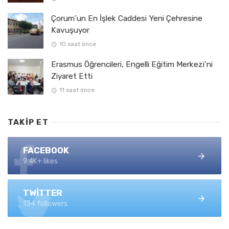
Çorum’un En İşlek Caddesi Yeni Çehresine
Kavuşuyor
10 saat önce
Erasmus Öğrencileri, Engelli Eğitim Merkezi’ni
Ziyaret Etti
11 saat önce
TAKIP ET
FACEBOOK
9.4K+ likes
TWITTER
134 followers