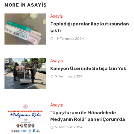
MORE IN
ASAYIŞ
Asayiş
Topladığı paralar ilaç kutusundan
çıktı
19 Temmuz 2024
Asayiş
Kamyon Üzerinde Satışa İzin Yok
9 Temmuz 2024
Asayiş
“Uyuşturucu ile Mücadelede
Medyanın Rolü” paneli Çorum’da
9 Temmuz 2024