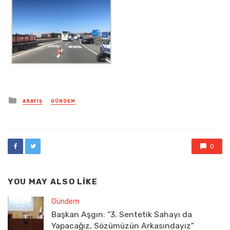
Posted
ASAYIŞ
GÜNDEM
in
0
YOU MAY ALSO LIKE
Gündem
Başkan Aşgın: “3. Sentetik Sahayı da
Yapacağız, Sözümüzün Arkasındayız”