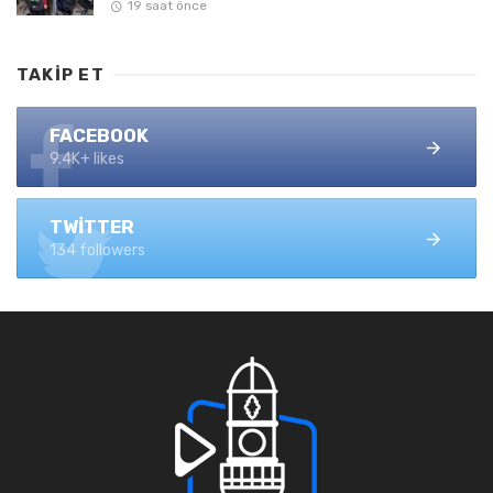
19 saat önce
TAKIP ET
FACEBOOK
9.4K+ likes
TWITTER
134 followers