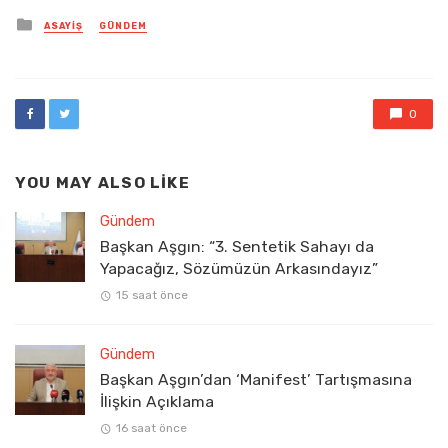
Posted
ASAYIŞ
GÜNDEM
in
0
YOU MAY ALSO LIKE
Gündem
Başkan Aşgın: “3. Sentetik Sahayı da
Yapacağız, Sözümüzün Arkasındayız”
15 saat önce
Gündem
Başkan Aşgın’dan ‘Manifest’ Tartışmasına
İlişkin Açıklama
16 saat önce