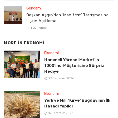
Gündem
Başkan Aşgın’dan ‘Manifest’ Tartışmasına
İlişkin Açıklama
1 gün önce
MORE IN
EKONOMI
Ekonomi
Hanımeli Yöresel Market’in
1000’inci Müşterisine Sürpriz
Hediye
22 Temmuz 2026
Ekonomi
Yerli ve Milli ‘Kirve’ Buğdayının İlk
Hasadı Yapıldı
17 Temmuz 2026