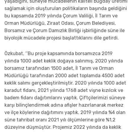
yaşadığını, süneyle mücadelenin kaliteli buğday üretimi
sağlamak için oluşturulan politikaların başında geldiğini
bu kapsamda 2019 yılında Çorum Valiliği, İl Tarım ve
Orman Müdürlüğü, Ziraat Odası, Çorum Belediyesi,
Borsamız ve Çorum Damızlık Birliği işbirliğinde süne ile
biyolojik mücadele projesi başlattıklarını dile getirdi.
Özkubat, ‘’Bu proje kapsamında borsamızca 2019
yılında 1000 adet keklik doğaya salınmış, 2020 yılında
borsamız tarafından 1500 adet, İl Tarım ve Orman
Müdürlüğü tarafından 2000 adet toplamda 4500 adet
keklik salımı gerçekleştirilmiştir. 2020 yılında 1000 adet
karadut fidanı, 2021 yılında 1768 adet vişne kızılcık ve
badem fidanı dağıtımlarını yaptık. Çiftçilerimizi süneye
karşı bilinçlendirmek adına afişler hazırlanarak merkez
ve ilçe köylerine dağıtımını yaptık. 2019 yılında %4 olan
süne tahribat oranı 2021 yılı ölçümlerine göre %1,2
düzeyine düşmüştür. Projemiz 2022 yılında da keklik