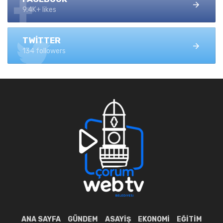
9.4K+ likes
TWITTER
134 followers
ANA SAYFA
GÜNDEM
ASAYIŞ
EKONOMI
EĞITIM