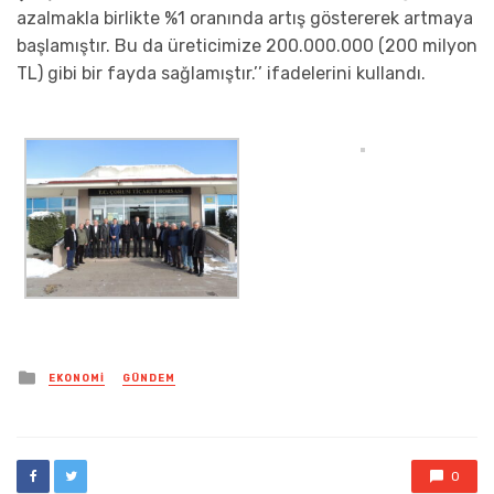
azalmakla birlikte %1 oranında artış göstererek artmaya
başlamıştır. Bu da üreticimize 200.000.000 (200 milyon
TL) gibi bir fayda sağlamıştır.’’ ifadelerini kullandı.
Posted
EKONOMI
GÜNDEM
in
0