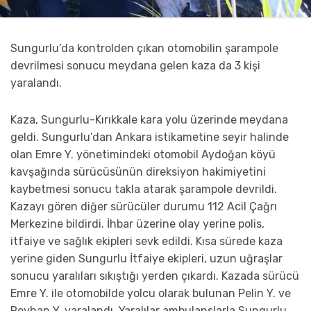
Sungurlu’da kontrolden çıkan otomobilin şarampole
devrilmesi sonucu meydana gelen kaza da 3 kişi
yaralandı.
Kaza, Sungurlu-Kırıkkale kara yolu üzerinde meydana
geldi. Sungurlu’dan Ankara istikametine seyir halinde
olan Emre Y. yönetimindeki otomobil Aydoğan köyü
kavşağında sürücüsünün direksiyon hakimiyetini
kaybetmesi sonucu takla atarak şarampole devrildi.
Kazayı gören diğer sürücüler durumu 112 Acil Çağrı
Merkezine bildirdi. İhbar üzerine olay yerine polis,
itfaiye ve sağlık ekipleri sevk edildi. Kısa sürede kaza
yerine giden Sungurlu İtfaiye ekipleri, uzun uğraşlar
sonucu yaralıları sıkıştığı yerden çıkardı. Kazada sürücü
Emre Y. ile otomobilde yolcu olarak bulunan Pelin Y. ve
Reyhan Y. yaralandı. Yaralılar ambulanslarla Sungurlu