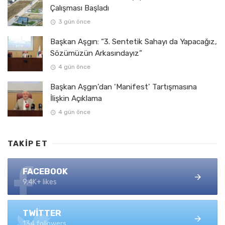
Çalışması Başladı
3 gün önce
Başkan Aşgın: “3. Sentetik Sahayı da Yapacağız,
Sözümüzün Arkasındayız”
4 gün önce
Başkan Aşgın’dan ‘Manifest’ Tartışmasına
İlişkin Açıklama
4 gün önce
TAKIP ET
FACEBOOK
9.4K+ likes
TWITTER
134 followers