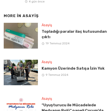
4 gün önce
MORE IN
ASAYIŞ
Asayiş
Topladığı paralar ilaç kutusundan
çıktı
19 Temmuz 2024
Asayiş
Kamyon Üzerinde Satışa İzin Yok
9 Temmuz 2024
Asayiş
“Uyuşturucu ile Mücadelede
Medyanın Rolü” paneli Çorum’da