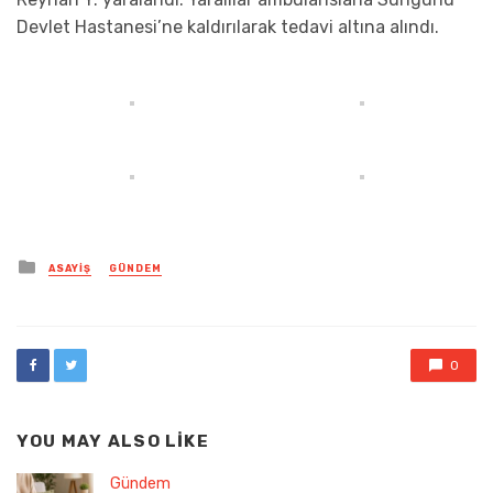
Devlet Hastanesi’ne kaldırılarak tedavi altına alındı.
Posted
ASAYIŞ
GÜNDEM
in
0
YOU MAY ALSO LIKE
Gündem