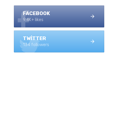
FACEBOOK
9.4K+ likes
TWITTER
134 followers