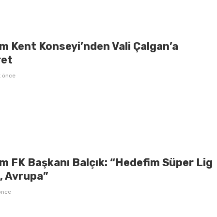
m Kent Konseyi’nden Vali Çalgan’a
ret
t önce
m FK Başkanı Balçık: “Hedefim Süper Lig
l, Avrupa”
önce