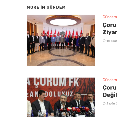
MORE IN
GÜNDEM
Gündem
Çoru
Ziya
18 saa
Gündem
Çoru
Deği
2 gün 