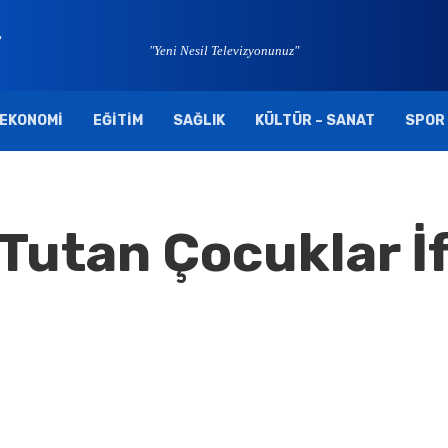
"Yeni Nesil Televizyonunuz"
EKONOMI
EĞITIM
SAĞLIK
KÜLTÜR – SANAT
SPOR
Tutan Çocuklar İ