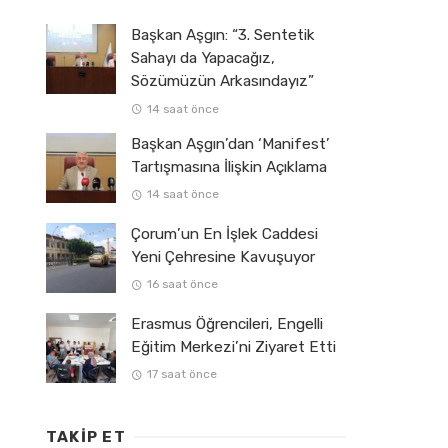
Başkan Aşgın: “3. Sentetik
Sahayı da Yapacağız,
Sözümüzün Arkasındayız”
14 saat önce
Başkan Aşgın’dan ‘Manifest’
Tartışmasına İlişkin Açıklama
14 saat önce
Çorum’un En İşlek Caddesi
Yeni Çehresine Kavuşuyor
16 saat önce
Erasmus Öğrencileri, Engelli
Eğitim Merkezi’ni Ziyaret Etti
17 saat önce
TAKIP ET