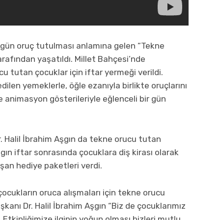
ım gün oruç tutulması anlamına gelen “Tekne
rafından yaşatıldı. Millet Bahçesi’nde
cu tutan çocuklar için iftar yermeği verildi.
ilen yemeklerle, öğle ezanıyla birlikte oruçlarını
 animasyon gösterileriyle eğlenceli bir gün
r. Halil İbrahim Aşgın da tekne orucu tutan
gın iftar sonrasında çocuklara diş kirası olarak
şan hediye paketleri verdi.
çocukların oruca alışmaları için tekne orucu
kanı Dr. Halil İbrahim Aşgın “Biz de çocuklarımız
 Etkinliğimize ilginin yoğun olması bizleri mutlu