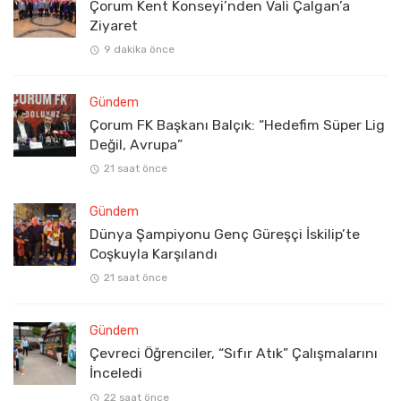
Çorum Kent Konseyi’nden Vali Çalgan’a
Ziyaret
9 dakika önce
Gündem
Çorum FK Başkanı Balçık: “Hedefim Süper Lig
Değil, Avrupa”
21 saat önce
Gündem
Dünya Şampiyonu Genç Güreşçi İskilip’te
Coşkuyla Karşılandı
21 saat önce
Gündem
Çevreci Öğrenciler, “Sıfır Atık” Çalışmalarını
İnceledi
22 saat önce