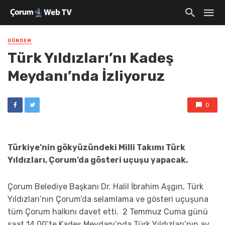
GÜNDEM
Türk Yıldızları’nı Kadeş
Meydanı’nda İzliyoruz
0
Türkiye’nin gökyüzündeki Milli Takımı Türk
Yıldızları, Çorum’da gösteri uçuşu yapacak.
Çorum Belediye Başkanı Dr. Halil İbrahim Aşgın, Türk
Yıldızları’nın Çorum’da selamlama ve gösteri uçuşuna
tüm Çorum halkını davet etti. 2 Temmuz Cuma günü
saat 14.00’te Kadeş Meydanı’nda Türk Yıldızları’nın ay