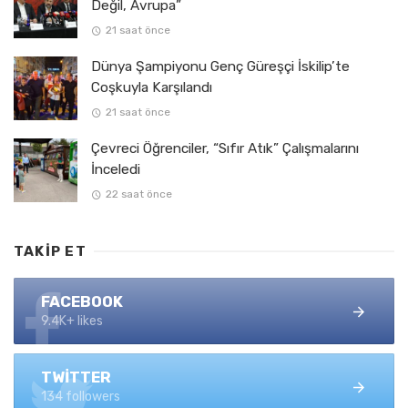
Değil, Avrupa”
21 saat önce
Dünya Şampiyonu Genç Güreşçi İskilip’te
Coşkuyla Karşılandı
21 saat önce
Çevreci Öğrenciler, “Sıfır Atık” Çalışmalarını
İnceledi
22 saat önce
TAKIP ET
FACEBOOK
9.4K+ likes
TWITTER
134 followers