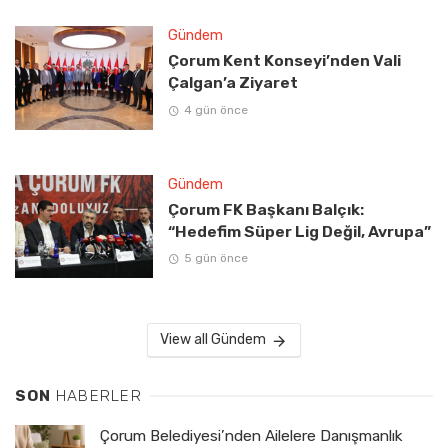
Gündem
Çorum Kent Konseyi’nden Vali
Çalgan’a Ziyaret
4 gün önce
Gündem
Çorum FK Başkanı Balçık:
“Hedefim Süper Lig Değil, Avrupa”
5 gün önce
View all Gündem
SON
HABERLER
Çorum Belediyesi’nden Ailelere Danışmanlık