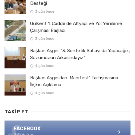
Desteği
3 gün önce
Gülkent 1. Cadde’de Altyapı ve Yol Yenileme
Çalışması Başladı
3 gün önce
Başkan Aşgın: “3. Sentetik Sahayı da Yapacağız,
Sözümüzün Arkasındayız”
4 gün önce
Başkan Aşgın’dan ‘Manifest’ Tartışmasına
İlişkin Açıklama
4 gün önce
TAKIP ET
FACEBOOK
9.4K+ likes