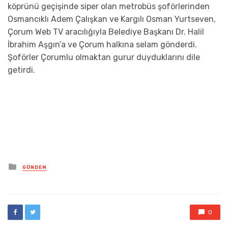
köprünü geçişinde siper olan metrobüs şoförlerinden
Osmancıklı Adem Çalışkan ve Kargılı Osman Yurtseven,
Çorum Web TV aracılığıyla Belediye Başkanı Dr. Halil
İbrahim Aşgın’a ve Çorum halkına selam gönderdi.
Şoförler Çorumlu olmaktan gurur duyduklarını dile
getirdi.
Posted
GÜNDEM
in
0