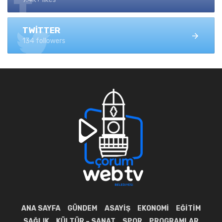
TWITTER
134 followers
ANA SAYFA
GÜNDEM
ASAYIŞ
EKONOMI
EĞITIM
SAĞLIK
KÜLTÜR – SANAT
SPOR
PROGRAMLAR