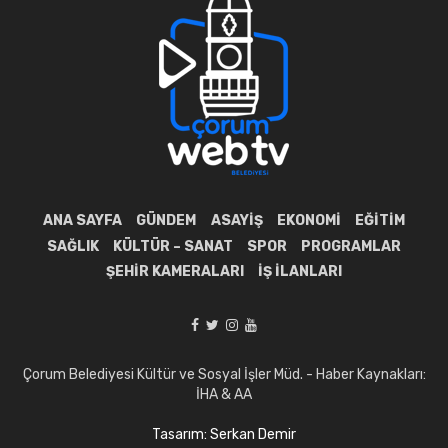
ANA SAYFA
GÜNDEM
ASAYIŞ
EKONOMI
EĞITIM
SAĞLIK
KÜLTÜR – SANAT
SPOR
PROGRAMLAR
ŞEHIR KAMERALARI
İŞ İLANLARI
Çorum Belediyesi Kültür ve Sosyal İşler Müd. - Haber Kaynakları:
İHA & AA
Tasarım: Serkan Demir