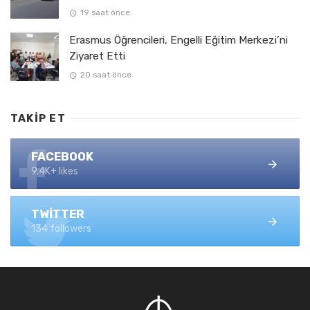
19 saat önce
Erasmus Öğrencileri, Engelli Eğitim Merkezi’ni
Ziyaret Etti
20 saat önce
TAKIP ET
FACEBOOK
9.4K+ likes
TWITTER
134 followers