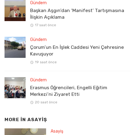
Gündem
Başkan Aşgın’dan ‘Manifest’ Tartışmasına
İlişkin Açıklama
17 saat önce
Gündem
Çorum’un En İşlek Caddesi Yeni Çehresine
Kavuşuyor
19 saat önce
Gündem
Erasmus Öğrencileri, Engelli Eğitim
Merkezi’ni Ziyaret Etti
20 saat önce
MORE IN
ASAYIŞ
Asayiş