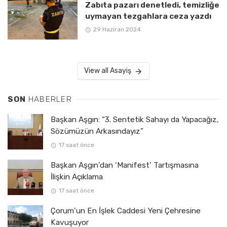
Zabıta pazarı denetledi, temizliğe
uymayan tezgahlara ceza yazdı
29 Haziran 2024
View all Asayiş
SON
HABERLER
Başkan Aşgın: “3. Sentetik Sahayı da Yapacağız,
Sözümüzün Arkasındayız”
17 saat önce
Başkan Aşgın’dan ‘Manifest’ Tartışmasına
İlişkin Açıklama
17 saat önce
Çorum’un En İşlek Caddesi Yeni Çehresine
Kavuşuyor