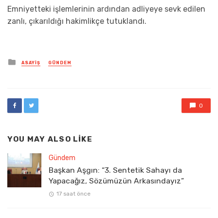
Emniyetteki işlemlerinin ardından adliyeye sevk edilen
zanlı, çıkarıldığı hakimlikçe tutuklandı.
Posted
ASAYIŞ
GÜNDEM
in
0
YOU MAY ALSO LIKE
Gündem
Başkan Aşgın: “3. Sentetik Sahayı da
Yapacağız, Sözümüzün Arkasındayız”
17 saat önce