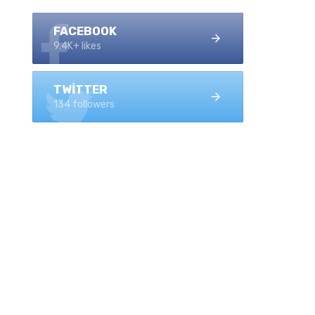
FACEBOOK
9.4K+ likes
TWITTER
134 followers