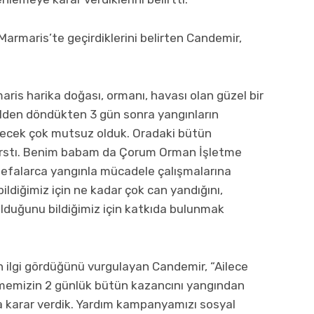
Marmaris’te geçirdiklerini belirten Candemir,
aris harika doğası, ormanı, havası olan güzel bir
atilden döndükten 3 gün sonra yangınların
lecek çok mutsuz olduk. Oradaki bütün
arstı. Benim babam da
Çorum
Orman İşletme
defalarca yangınla mücadele çalışmalarına
 bildiğimiz için ne kadar çok can yandığını,
lduğunu bildiğimiz için katkıda bulunmak
ilgi gördüğünü vurgulayan Candemir, “Ailece
tmemizin 2 günlük bütün kazancını yangından
 karar verdik. Yardım kampanyamızı sosyal