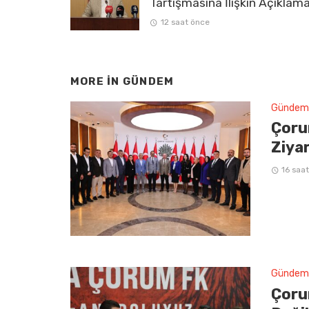
Tartışmasına İlişkin Açıklam
12 saat önce
MORE IN
GÜNDEM
Gündem
Çoru
Ziya
16 saa
Gündem
Çoru