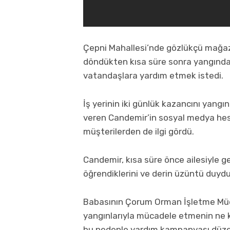
Çepni Mahallesi’nde gözlükçü mağaza
döndükten kısa süre sonra yangında
vatandaşlara yardım etmek istedi.
İş yerinin iki günlük kazancını yan
veren Candemir’in sosyal medya he
müşterilerden de ilgi gördü.
Candemir, kısa süre önce ailesiyle ge
öğrendiklerini ve derin üzüntü duyduk
Babasının
Çorum
Orman İşletme Müdü
yangınlarıyla mücadele etmenin ne ka
bu nedenle yardım kampanyası düzenl