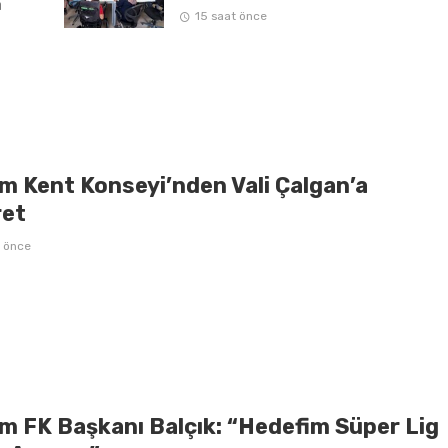
a
15 saat önce
m Kent Konseyi’nden Vali Çalgan’a
ret
t önce
m FK Başkanı Balçık: “Hedefim Süper Lig