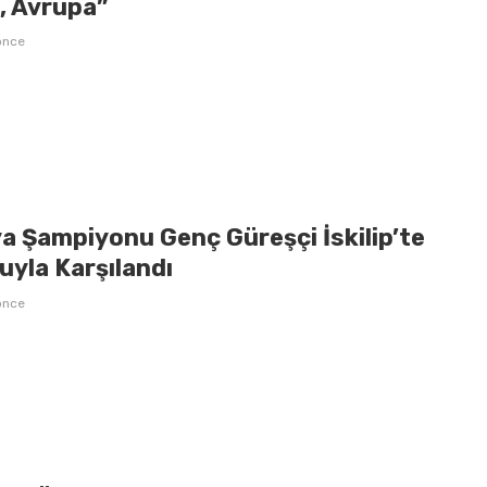
l, Avrupa”
önce
a Şampiyonu Genç Güreşçi İskilip’te
uyla Karşılandı
önce