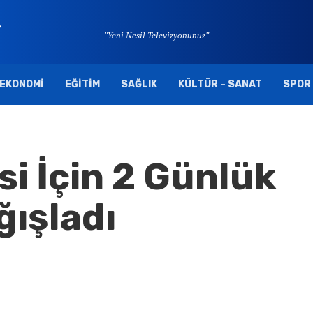
"Yeni Nesil Televizyonunuz"
EKONOMI
EĞITIM
SAĞLIK
KÜLTÜR – SANAT
SPOR
i İçin 2 Günlük
ğışladı