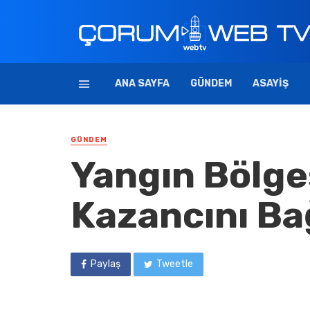
ANA SAYFA
GÜNDEM
ASAYIŞ
GÜNDEM
Yangın Bölges
Kazancını Ba
Paylaş
Tweetle