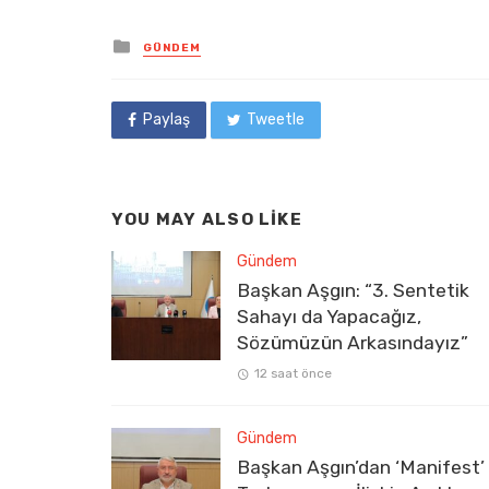
Posted
GÜNDEM
in
Paylaş
Tweetle
YOU MAY ALSO LIKE
Gündem
Başkan Aşgın: “3. Sentetik
Sahayı da Yapacağız,
Sözümüzün Arkasındayız”
12 saat önce
Gündem
Başkan Aşgın’dan ‘Manifest’