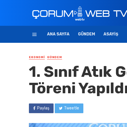
ANA SAYFA
GÜNDEM
ASAYIŞ
EKONOMI
GÜNDEM
1. Sınıf Atık
Töreni Yapıld
Paylaş
Tweetle