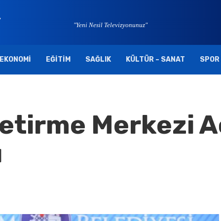
"Yeni Nesil Televizyonunuz"
EKONOMI
EĞITIM
SAĞLIK
KÜLTÜR – SANAT
SPOR
 Getirme Merkezi A
ı