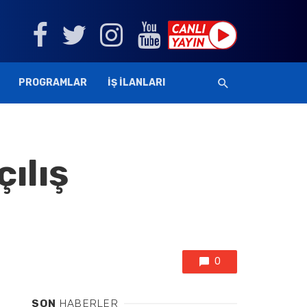
PROGRAMLAR
İŞ İLANLARI
çılış
0
SON
HABERLER