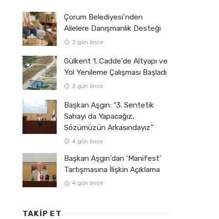
Çorum Belediyesi’nden
Ailelere Danışmanlık Desteği
3 gün önce
Gülkent 1. Cadde’de Altyapı ve
Yol Yenileme Çalışması Başladı
3 gün önce
Başkan Aşgın: “3. Sentetik
Sahayı da Yapacağız,
Sözümüzün Arkasındayız”
4 gün önce
Başkan Aşgın’dan ‘Manifest’
Tartışmasına İlişkin Açıklama
4 gün önce
TAKIP ET