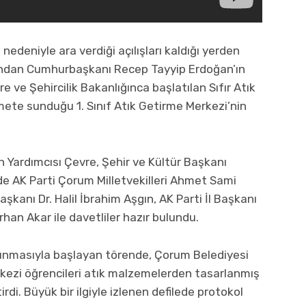
edeniyle ara verdiği açılışları kaldığı yerden
ından Cumhurbaşkanı Recep Tayyip Erdoğan’ın
ve Şehircilik Bakanlığınca başlatılan Sıfır Atık
ete sunduğu 1. Sınıf Atık Getirme Merkezi’nin
n Yardımcısı Çevre, Şehir ve Kültür Başkanı
de AK Parti Çorum Milletvekilleri Ahmet Sami
kanı Dr. Halil İbrahim Aşgın, AK Parti İl Başkanı
han Akar ile davetliler hazır bulundu.
okunmasıyla başlayan törende, Çorum Belediyesi
rkezi öğrencileri atık malzemelerden tasarlanmış
irdi. Büyük bir ilgiyle izlenen defilede protokol