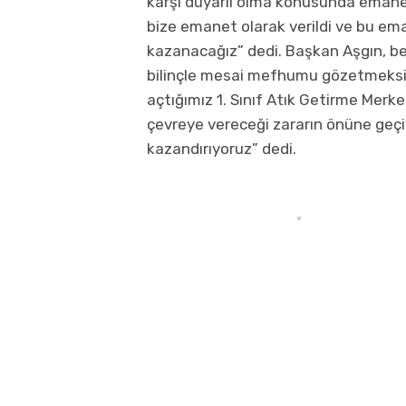
karşı duyarlı olma konusunda emane
bize emanet olarak verildi ve bu em
kazanacağız” dedi. Başkan Aşgın, be
bilinçle mesai mefhumu gözetmeksizi
açtığımız 1. Sınıf Atık Getirme Merk
çevreye vereceği zararın önüne geçi
kazandırıyoruz” dedi.