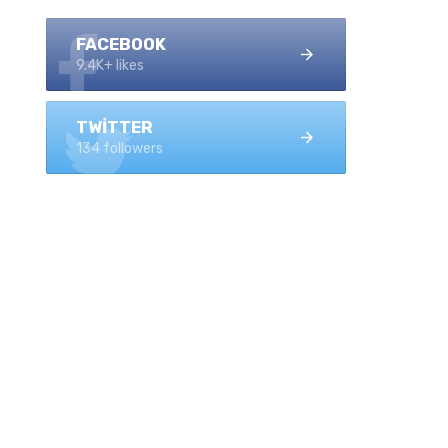
FACEBOOK
9.4K+ likes
TWITTER
134 followers