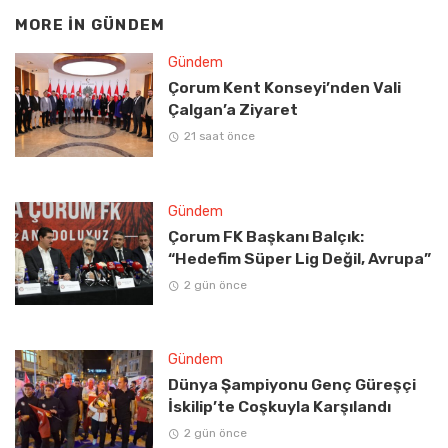
MORE IN
GÜNDEM
Gündem
Çorum Kent Konseyi’nden Vali
Çalgan’a Ziyaret
21 saat önce
Gündem
Çorum FK Başkanı Balçık:
“Hedefim Süper Lig Değil, Avrupa”
2 gün önce
Gündem
Dünya Şampiyonu Genç Güreşçi
İskilip’te Coşkuyla Karşılandı
2 gün önce