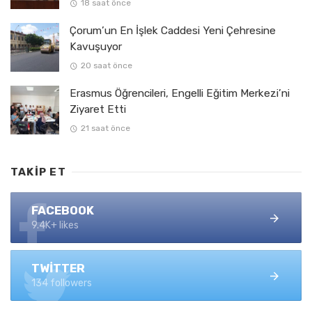
18 saat önce
Çorum’un En İşlek Caddesi Yeni Çehresine
Kavuşuyor
20 saat önce
Erasmus Öğrencileri, Engelli Eğitim Merkezi’ni
Ziyaret Etti
21 saat önce
TAKIP ET
FACEBOOK
9.4K+ likes
TWITTER
134 followers