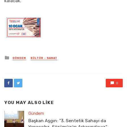
kalacak.
Posted
GÜNDEM
KÜLTÜR - SANAT
in
0
YOU MAY ALSO LIKE
Gündem
Başkan Aşgın: “3. Sentetik Sahayı da
Yapacağız, Sözümüzün Arkasındayız”