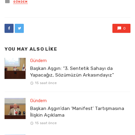
Posted
GÜNDEM
in
0
YOU MAY ALSO LIKE
Gündem
Başkan Aşgın: “3. Sentetik Sahayı da
Yapacağız, Sözümüzün Arkasındayız”
15 saat önce
Gündem
Başkan Aşgın’dan ‘Manifest’ Tartışmasına
İlişkin Açıklama
15 saat önce