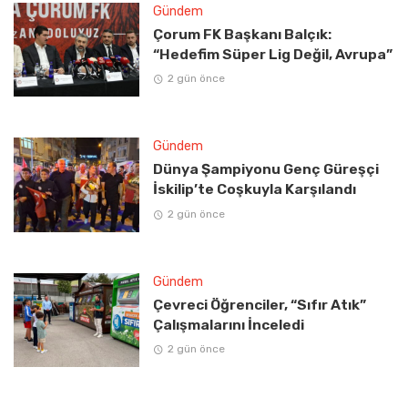
Gündem
Çorum FK Başkanı Balçık:
“Hedefim Süper Lig Değil, Avrupa”
2 gün önce
Gündem
Dünya Şampiyonu Genç Güreşçi
İskilip’te Coşkuyla Karşılandı
2 gün önce
Gündem
Çevreci Öğrenciler, “Sıfır Atık”
Çalışmalarını İnceledi
2 gün önce