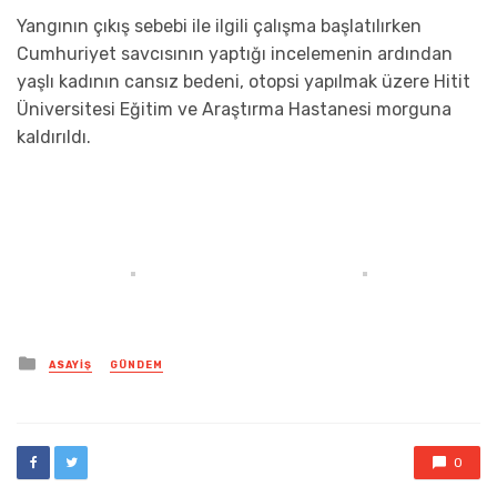
Yangının çıkış sebebi ile ilgili çalışma başlatılırken
Cumhuriyet savcısının yaptığı incelemenin ardından
yaşlı kadının cansız bedeni, otopsi yapılmak üzere Hitit
Üniversitesi Eğitim ve Araştırma Hastanesi morguna
kaldırıldı.
Posted
ASAYIŞ
GÜNDEM
in
0