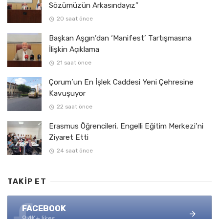
Sözümüzün Arkasındayız”
20 saat önce
Başkan Aşgın’dan ‘Manifest’ Tartışmasına
İlişkin Açıklama
21 saat önce
Çorum’un En İşlek Caddesi Yeni Çehresine
Kavuşuyor
22 saat önce
Erasmus Öğrencileri, Engelli Eğitim Merkezi’ni
Ziyaret Etti
24 saat önce
TAKIP ET
FACEBOOK
9.4K+ likes