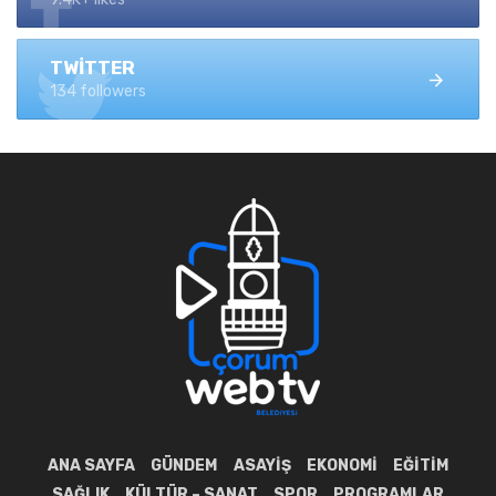
TWITTER
134 followers
ANA SAYFA
GÜNDEM
ASAYIŞ
EKONOMI
EĞITIM
SAĞLIK
KÜLTÜR – SANAT
SPOR
PROGRAMLAR