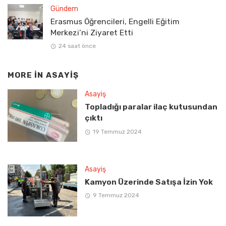
Gündem
Erasmus Öğrencileri, Engelli Eğitim
Merkezi’ni Ziyaret Etti
24 saat önce
MORE IN
ASAYIŞ
Asayiş
Topladığı paralar ilaç kutusundan
çıktı
19 Temmuz 2024
Asayiş
Kamyon Üzerinde Satışa İzin Yok
9 Temmuz 2024