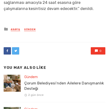
sağlanması amacıyla 24 saat esasına göre
çalışmalarına kesintisiz devam edecektir.” denildi.
Posted
ASAYIŞ
GÜNDEM
in
0
YOU MAY ALSO LIKE
Gündem
Çorum Belediyesi’nden Ailelere Danışmanlık
Desteği
2 gün önce