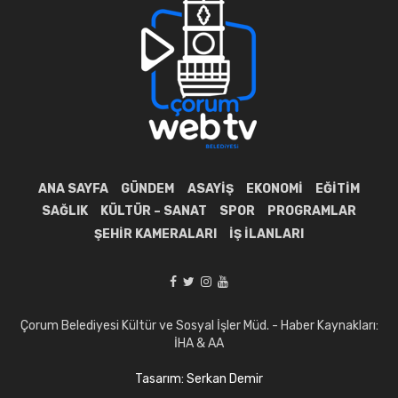
ANA SAYFA
GÜNDEM
ASAYIŞ
EKONOMI
EĞITIM
SAĞLIK
KÜLTÜR – SANAT
SPOR
PROGRAMLAR
ŞEHIR KAMERALARI
İŞ İLANLARI
Çorum Belediyesi Kültür ve Sosyal İşler Müd. - Haber Kaynakları:
İHA & AA
Tasarım: Serkan Demir