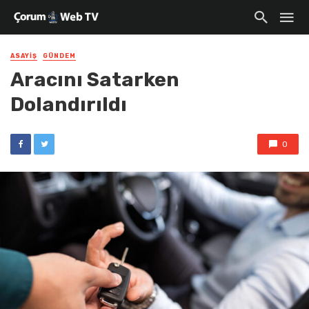
ASAYIŞ
GÜNDEM
Aracını Satarken
Dolandırıldı
0