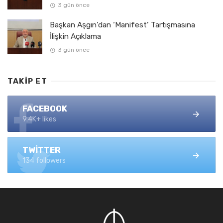
3 gün önce
Başkan Aşgın’dan ‘Manifest’ Tartışmasına
İlişkin Açıklama
3 gün önce
TAKIP ET
FACEBOOK
9.4K+ likes
TWITTER
134 followers