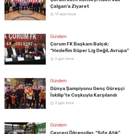
Çalgan’a Ziyaret
17 saat önce
Gündem
Çorum FK Başkanı Balçık:
“Hedefim Süper Lig Değil, Avrupa”
2 gün önce
Gündem
Dünya Şampiyonu Genç Güreşçi
İskilip’te Coşkuyla Karşılandı
2 gün önce
Gündem
Çevreci Öğrenciler, “Sıfır Atık”