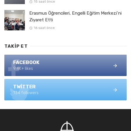
15 saat önce
Erasmus Öğrencileri, Engelli Eğitim Merkezi’ni
Ziyaret Etti
16 saat önce
TAKIP ET
FACEBOOK
9.4K+ likes
TWITTER
134 followers