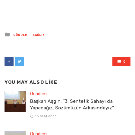
Posted
GÜNDEM
SAĞLIK
in
0
YOU MAY ALSO LIKE
Gündem
Başkan Aşgın: “3. Sentetik Sahayı da
Yapacağız, Sözümüzün Arkasındayız”
13 saat önce
Gündem