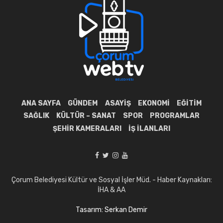
ANA SAYFA
GÜNDEM
ASAYIŞ
EKONOMI
EĞITIM
SAĞLIK
KÜLTÜR – SANAT
SPOR
PROGRAMLAR
ŞEHIR KAMERALARI
İŞ İLANLARI
Çorum Belediyesi Kültür ve Sosyal İşler Müd. - Haber Kaynakları:
İHA & AA
Tasarım: Serkan Demir