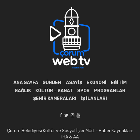
ANA SAYFA
GÜNDEM
ASAYIŞ
EKONOMI
EĞITIM
SAĞLIK
KÜLTÜR – SANAT
SPOR
PROGRAMLAR
ŞEHIR KAMERALARI
İŞ İLANLARI
Çorum Belediyesi Kültür ve Sosyal İşler Müd. - Haber Kaynakları:
İHA & AA