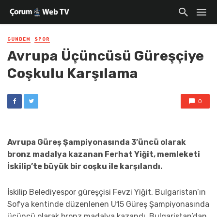
GÜNDEM
SPOR
Avrupa Üçüncüsü Güreşçiye
Coşkulu Karşılama
0
Avrupa Güreş Şampiyonasında 3’üncü olarak
bronz madalya kazanan Ferhat Yiğit, memleketi
İskilip’te büyük bir coşku ile karşılandı.
İskilip Belediyespor güreşçisi Fevzi Yiğit, Bulgaristan’ın
Sofya kentinde düzenlenen U15 Güreş Şampiyonasında
üçüncü olarak bronz madalya kazandı. Bulgaristan’dan