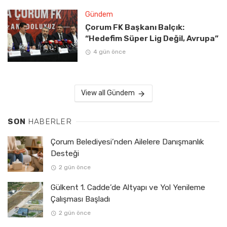
Gündem
Çorum FK Başkanı Balçık:
“Hedefim Süper Lig Değil, Avrupa”
4 gün önce
View all Gündem
SON
HABERLER
Çorum Belediyesi’nden Ailelere Danışmanlık
Desteği
2 gün önce
Gülkent 1. Cadde’de Altyapı ve Yol Yenileme
Çalışması Başladı
2 gün önce