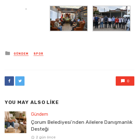
Posted
GÜNDEM
SPOR
in
0
YOU MAY ALSO LIKE
Gündem
Çorum Belediyesi’nden Ailelere Danışmanlık
Desteği
2 gün önce