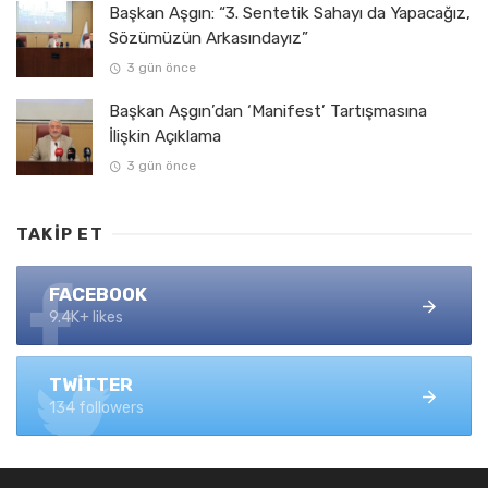
Başkan Aşgın: “3. Sentetik Sahayı da Yapacağız,
Sözümüzün Arkasındayız”
3 gün önce
Başkan Aşgın’dan ‘Manifest’ Tartışmasına
İlişkin Açıklama
3 gün önce
TAKIP ET
FACEBOOK
9.4K+ likes
TWITTER
134 followers