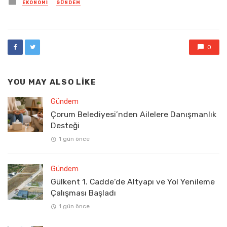
Posted
EKONOMI
GÜNDEM
in
0
YOU MAY ALSO LIKE
Gündem
Çorum Belediyesi’nden Ailelere Danışmanlık
Desteği
1 gün önce
Gündem
Gülkent 1. Cadde’de Altyapı ve Yol Yenileme
Çalışması Başladı
1 gün önce