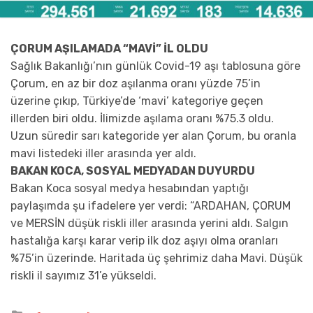
ÇORUM AŞILAMADA “MAVİ” İL OLDU
Sağlık Bakanlığı’nın günlük Covid-19 aşı tablosuna göre
Çorum, en az bir doz aşılanma oranı yüzde 75’in
üzerine çıkıp, Türkiye’de ‘mavi’ kategoriye geçen
illerden biri oldu. İlimizde aşılama oranı %75.3 oldu.
Uzun süredir sarı kategoride yer alan Çorum, bu oranla
mavi listedeki iller arasında yer aldı.
BAKAN KOCA, SOSYAL MEDYADAN DUYURDU
Bakan Koca sosyal medya hesabından yaptığı
paylaşımda şu ifadelere yer verdi: “ARDAHAN, ÇORUM
ve MERSİN düşük riskli iller arasında yerini aldı. Salgın
hastalığa karşı karar verip ilk doz aşıyı olma oranları
%75’in üzerinde. Haritada üç şehrimiz daha Mavi. Düşük
riskli il sayımız 31’e yükseldi.
Posted