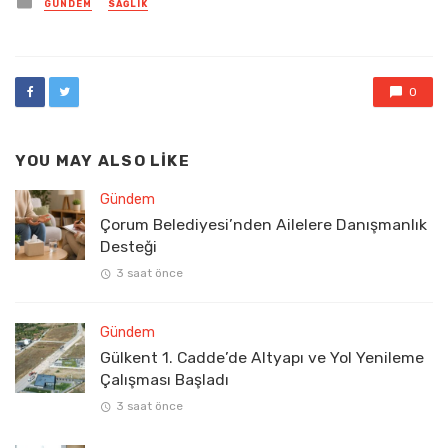
GÜNDEM
SAĞLIK
in
0
YOU MAY ALSO LIKE
Gündem
Çorum Belediyesi’nden Ailelere Danışmanlık
Desteği
3 saat önce
Gündem
Gülkent 1. Cadde’de Altyapı ve Yol Yenileme
Çalışması Başladı
3 saat önce