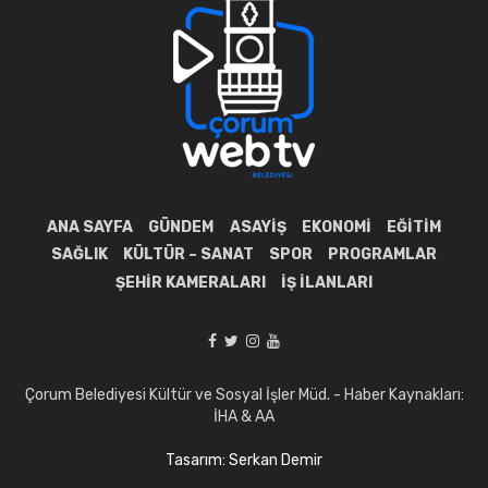
ANA SAYFA
GÜNDEM
ASAYIŞ
EKONOMI
EĞITIM
SAĞLIK
KÜLTÜR – SANAT
SPOR
PROGRAMLAR
ŞEHIR KAMERALARI
İŞ İLANLARI
Çorum Belediyesi Kültür ve Sosyal İşler Müd. - Haber Kaynakları:
İHA & AA
Tasarım: Serkan Demir