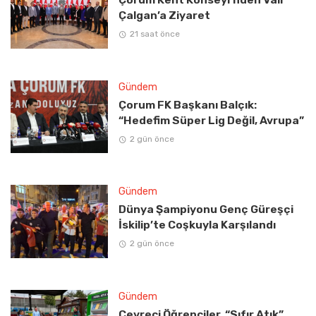
Çalgan’a Ziyaret
21 saat önce
Gündem
Çorum FK Başkanı Balçık:
“Hedefim Süper Lig Değil, Avrupa”
2 gün önce
Gündem
Dünya Şampiyonu Genç Güreşçi
İskilip’te Coşkuyla Karşılandı
2 gün önce
Gündem
Çevreci Öğrenciler, “Sıfır Atık”