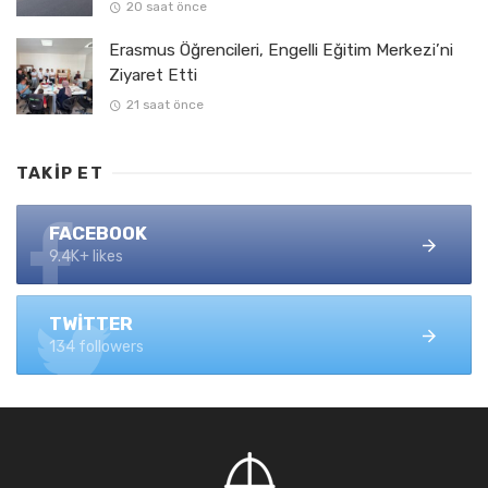
20 saat önce
Erasmus Öğrencileri, Engelli Eğitim Merkezi’ni
Ziyaret Etti
21 saat önce
TAKIP ET
FACEBOOK
9.4K+ likes
TWITTER
134 followers