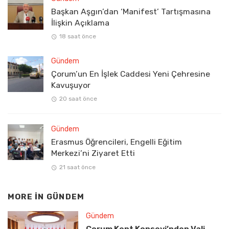
Başkan Aşgın’dan ‘Manifest’ Tartışmasına
İlişkin Açıklama
18 saat önce
Gündem
Çorum’un En İşlek Caddesi Yeni Çehresine
Kavuşuyor
20 saat önce
Gündem
Erasmus Öğrencileri, Engelli Eğitim
Merkezi’ni Ziyaret Etti
21 saat önce
MORE IN
GÜNDEM
Gündem
Çorum Kent Konseyi’nden Vali