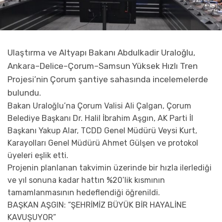
Ulaştırma ve Altyapı Bakanı Abdulkadir Uraloğlu,
Ankara–Delice–Çorum–Samsun Yüksek Hızlı Tren
Projesi’nin Çorum şantiye sahasında incelemelerde
bulundu.
Bakan Uraloğlu’na Çorum Valisi Ali Çalgan, Çorum
Belediye Başkanı Dr. Halil İbrahim Aşgın, AK Parti İl
Başkanı Yakup Alar, TCDD Genel Müdürü Veysi Kurt,
Karayolları Genel Müdürü Ahmet Gülşen ve protokol
üyeleri eşlik etti.
Projenin planlanan takvimin üzerinde bir hızla ilerlediği
ve yıl sonuna kadar hattın %20’lik kısmının
tamamlanmasının hedeflendiği öğrenildi.
BAŞKAN AŞGIN: “ŞEHRİMİZ BÜYÜK BİR HAYALİNE
KAVUŞUYOR”