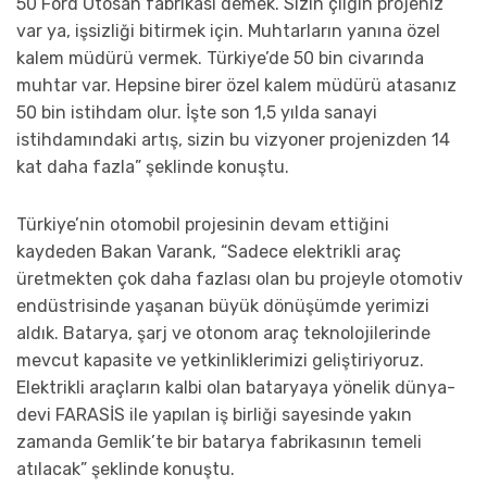
50 Ford Otosan fabrikası demek. Sizin çılgın projeniz
var ya, işsizliği bitirmek için. Muhtarların yanına özel
kalem müdürü vermek. Türkiye’de 50 bin civarında
muhtar var. Hepsine birer özel kalem müdürü atasanız
50 bin istihdam olur. İşte son 1,5 yılda sanayi
istihdamındaki artış, sizin bu vizyoner projenizden 14
kat daha fazla” şeklinde konuştu.
Türkiye’nin otomobil projesinin devam ettiğini
kaydeden Bakan Varank, “Sadece elektrikli araç
üretmekten çok daha fazlası olan bu projeyle otomotiv
endüstrisinde yaşanan büyük dönüşümde yerimizi
aldık. Batarya, şarj ve otonom araç teknolojilerinde
mevcut kapasite ve yetkinliklerimizi geliştiriyoruz.
Elektrikli araçların kalbi olan bataryaya yönelik dünya-
devi FARASİS ile yapılan iş birliği sayesinde yakın
zamanda Gemlik’te bir batarya fabrikasının temeli
atılacak” şeklinde konuştu.