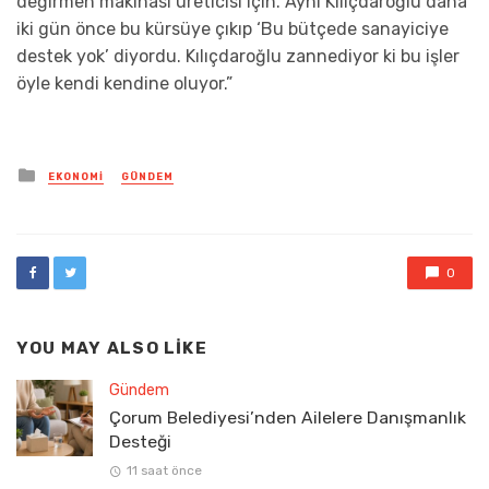
değirmen makinası üreticisi için. Aynı Kılıçdaroğlu daha
iki gün önce bu kürsüye çıkıp ‘Bu bütçede sanayiciye
destek yok’ diyordu. Kılıçdaroğlu zannediyor ki bu işler
öyle kendi kendine oluyor.”
Posted
EKONOMI
GÜNDEM
in
0
YOU MAY ALSO LIKE
Gündem
Çorum Belediyesi’nden Ailelere Danışmanlık
Desteği
11 saat önce