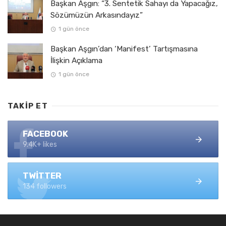
Başkan Aşgın: “3. Sentetik Sahayı da Yapacağız,
Sözümüzün Arkasındayız”
1 gün önce
Başkan Aşgın’dan ‘Manifest’ Tartışmasına
İlişkin Açıklama
1 gün önce
TAKIP ET
FACEBOOK
9.4K+ likes
TWITTER
134 followers