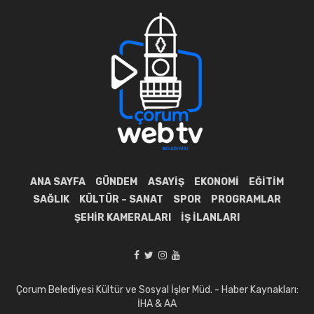
ANA SAYFA
GÜNDEM
ASAYIŞ
EKONOMI
EĞITIM
SAĞLIK
KÜLTÜR – SANAT
SPOR
PROGRAMLAR
ŞEHIR KAMERALARI
İŞ İLANLARI
Çorum Belediyesi Kültür ve Sosyal İşler Müd. - Haber Kaynakları:
İHA & AA