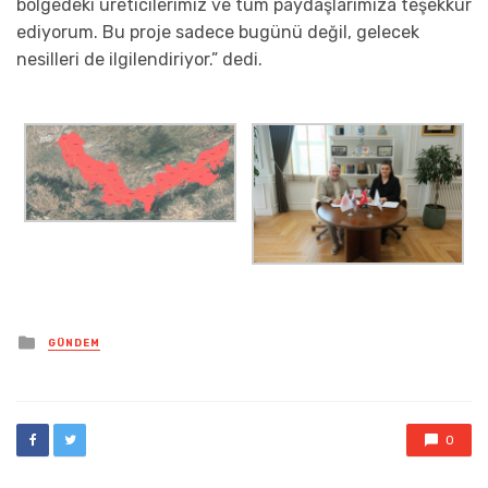
bölgedeki üreticilerimiz ve tüm paydaşlarımıza teşekkür
ediyorum. Bu proje sadece bugünü değil, gelecek
nesilleri de ilgilendiriyor.” dedi.
Posted
GÜNDEM
in
0