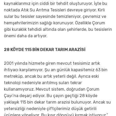
kaynaklarımız için ciddi bir tehdit oluşturuyor. İşte bu
noktada Atık Su Arıtma Tesisleri devreye giriyor. Kirli
sular bu tesisler sayesinde temizleniyor, çevremiz ve
hemşehrilerimizin sağlığı korunuyor. Özellikle Çorum
gibi kuraklık tehdidi altında olan şehirlerde, bu tesislerin
önemi daha da artıyor.
28 KÖYDE 115 BİN DEKAR TARIM ARAZİSİ
2001 yılında hizmete giren mevcut tesisimiz artık
ihtiyacı karşılamıyor. Şu an günlük kapasitemiz 63 bin
metreküp, ancak bu artık yeterli değil. Ayrıca eski
teknoloji nedeniyle arıtılmış suları tekrar
kullanamıyoruz. Mevcut sistem, doğrudan Çorum
Çayı’na deşarj ediyor. Bu çayın geçtiği 28 köyde
yaklaşık 115 bin dekar tarım arazisi bulunuyor. Ancak su
yetersizliği nedeniyle çiftçilerimiz düşük getirili
ürünlere yöneliyor. Bu kısır döngüyü kırmak istiyoruz.”