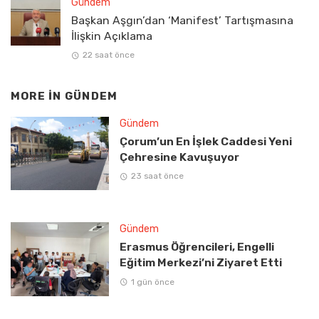
Gündem
Başkan Aşgın’dan ‘Manifest’ Tartışmasına
İlişkin Açıklama
22 saat önce
MORE IN
GÜNDEM
Gündem
Çorum’un En İşlek Caddesi Yeni
Çehresine Kavuşuyor
23 saat önce
Gündem
Erasmus Öğrencileri, Engelli
Eğitim Merkezi’ni Ziyaret Etti
1 gün önce