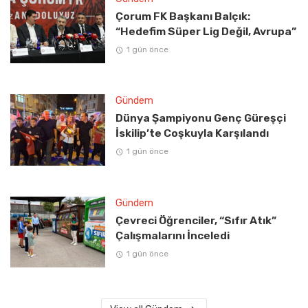
Çorum FK Başkanı Balçık:
“Hedefim Süper Lig Değil, Avrupa”
1 gün önce
Gündem
Dünya Şampiyonu Genç Güreşçi
İskilip’te Coşkuyla Karşılandı
1 gün önce
Gündem
Çevreci Öğrenciler, “Sıfır Atık”
Çalışmalarını İnceledi
1 gün önce