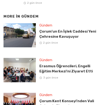
2 gün önce
MORE IN
GÜNDEM
Gündem
Çorum’un En İşlek Caddesi Yeni
Çehresine Kavuşuyor
2 gün önce
Gündem
Erasmus Öğrencileri, Engelli
Eğitim Merkezi’ni Ziyaret Etti
3 gün önce
Gündem
Çorum Kent Konseyi’nden Vali