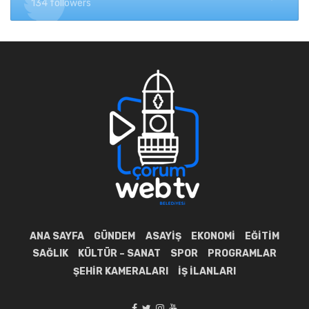
134 followers
ANA SAYFA
GÜNDEM
ASAYIŞ
EKONOMI
EĞITIM
SAĞLIK
KÜLTÜR – SANAT
SPOR
PROGRAMLAR
ŞEHIR KAMERALARI
İŞ İLANLARI