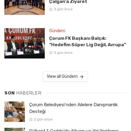
Çalgan’a Ziyaret
3 gün önce
Gündem
Çorum FK Başkanı Balçık:
“Hedefim Süper Lig Değil, Avrupa”
3 gün önce
View all Gündem
SON
HABERLER
Çorum Belediyesi’nden Ailelere Danışmanlık
Desteği
2 gün önce
Gülkent 1. Cadde’de Altyapı ve Yol Yenileme