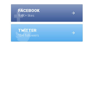
FACEBOOK
9.4K+ likes
TWITTER
134 followers