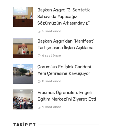
Başkan Aşgın: “3. Sentetik
Sahayı da Yapacağız,
Sözümüzün Arkasındayız”
5 saat önce
Başkan Aşgın’dan ‘Manifest’
Tartışmasına İlişkin Açıklama
6 saat önce
Çorum’un En İşlek Caddesi
Yeni Çehresine Kavuşuyor
8 saat önce
Erasmus Öğrencileri, Engelli
Eğitim Merkezi’ni Ziyaret Etti
9 saat önce
TAKIP ET