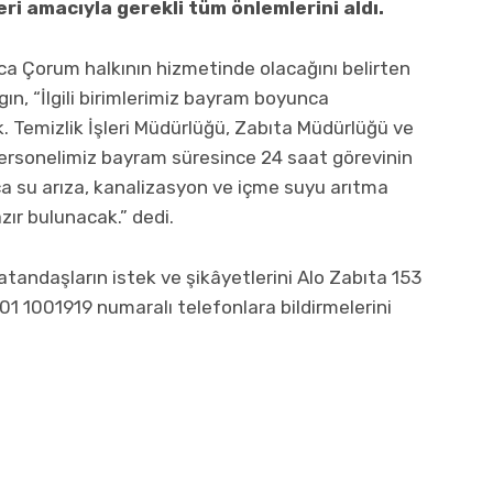
ri amacıyla gerekli tüm önlemlerini aldı.
a Çorum halkının hizmetinde olacağını belirten
gın, “İlgili birimlerimiz bayram boyunca
. Temizlik İşleri Müdürlüğü, Zabıta Müdürlüğü ve
 personelimiz bayram süresince 24 saat görevinin
a su arıza, kanalizasyon ve içme suyu arıtma
zır bulunacak.” dedi.
andaşların istek ve şikâyetlerini Alo Zabıta 153
1 1001919 numaralı telefonlara bildirmelerini