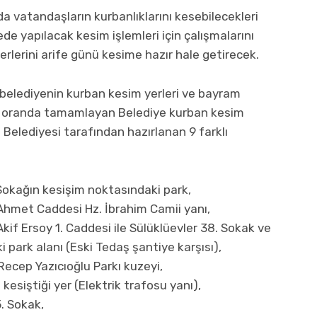
 vatandaşların kurbanlıklarını kesebilecekleri
gede yapılacak kesim işlemleri için çalışmalarını
erlerini arife günü kesime hazır hale getirecek.
belediyenin kurban kesim yerleri ve bayram
üyük oranda tamamlayan Belediye kurban kesim
m Belediyesi tarafından hazırlanan 9 farklı
Sokağın kesişim noktasındaki park,
 Ahmet Caddesi Hz. İbrahim Camii yanı,
if Ersoy 1. Caddesi ile Sülüklüevler 38. Sokak ve
 park alanı (Eski Tedaş şantiye karşısı),
ecep Yazıcıoğlu Parkı kuzeyi,
esiştiği yer (Elektrik trafosu yanı),
5. Sokak,