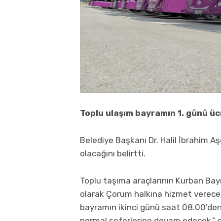
Toplu ulaşım bayramın 1. günü üc
Belediye Başkanı Dr. Halil İbrahim A
olacağını belirtti.
Toplu taşıma araçlarının Kurban Bay
olarak Çorum halkına hizmet vereceği
bayramın ikinci günü saat 08.00’de
normal seferlerine devam edecek.” d