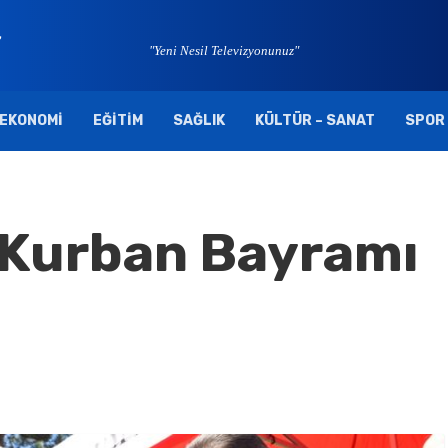
"Yeni Nesil Televizyonunuz"
EKONOMI
EĞITIM
SAĞLIK
KÜLTÜR – SANAT
SPOR
 Kurban Bayramı