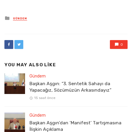
Posted
GÜNDEM
in
0
YOU MAY ALSO LIKE
Gündem
Başkan Aşgın: “3. Sentetik Sahayı da
Yapacağız, Sözümüzün Arkasındayız”
15 saat önce
Gündem
Başkan Aşgın’dan ‘Manifest’ Tartışmasına
İlişkin Açıklama