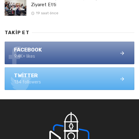
Ziyaret Etti
19 saat önce
TAKIP ET
FACEBOOK
9.4K+ likes
TWITTER
134 followers