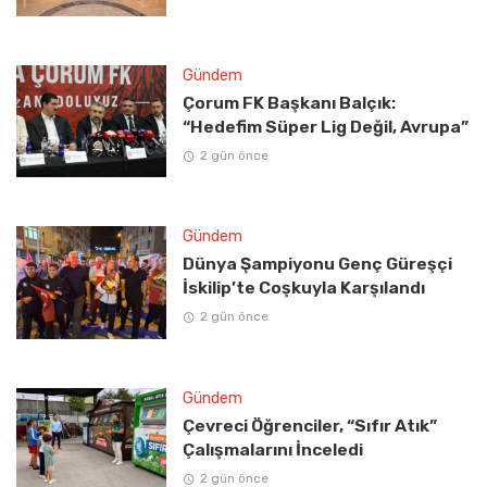
Gündem
Çorum FK Başkanı Balçık:
“Hedefim Süper Lig Değil, Avrupa”
2 gün önce
Gündem
Dünya Şampiyonu Genç Güreşçi
İskilip’te Coşkuyla Karşılandı
2 gün önce
Gündem
Çevreci Öğrenciler, “Sıfır Atık”
Çalışmalarını İnceledi
2 gün önce