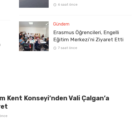
6 saat önce
Gündem
Erasmus Öğrencileri, Engelli
Eğitim Merkezi’ni Ziyaret Etti
a
7 saat önce
m Kent Konseyi’nden Vali Çalgan’a
ret
 önce