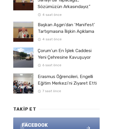
Sahayı da Yapacağız,
Sözümüzün Arkasındayız”
4 saat önce
Başkan Aşgın’dan ‘Manifest’
Tartışmasına İlişkin Açıklama
4 saat önce
Çorum’un En İşlek Caddesi
Yeni Çehresine Kavuşuyor
6 saat önce
Erasmus Öğrencileri, Engelli
Eğitim Merkezi’ni Ziyaret Etti
7 saat önce
TAKIP ET
FACEBOOK