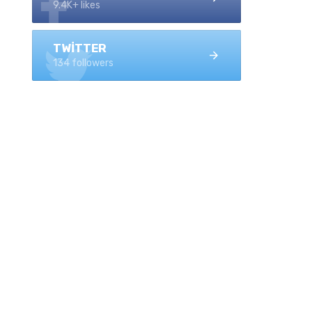
9.4K+ likes
TWITTER
134 followers