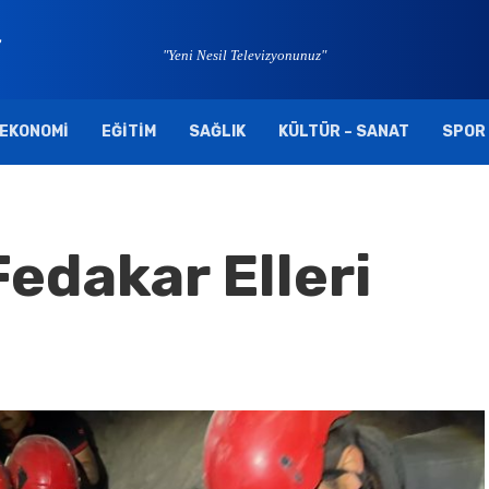
"Yeni Nesil Televizyonunuz"
EKONOMI
EĞITIM
SAĞLIK
KÜLTÜR – SANAT
SPOR
edakar Elleri