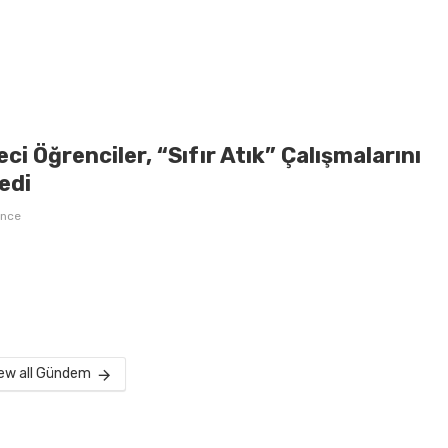
ci Öğrenciler, “Sıfır Atık” Çalışmalarını
edi
önce
ew all Gündem