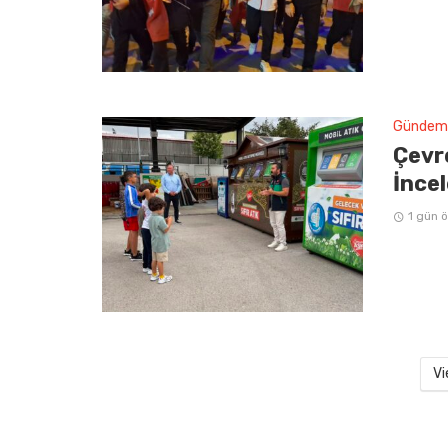
Gündem
Çevre
İncel
1 gün 
Vi