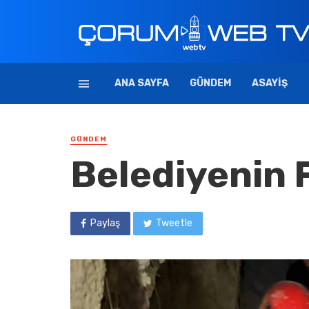
ANA SAYFA
GÜNDEM
ASAYIŞ
GÜNDEM
Belediyenin F
Paylaş
Tweetle