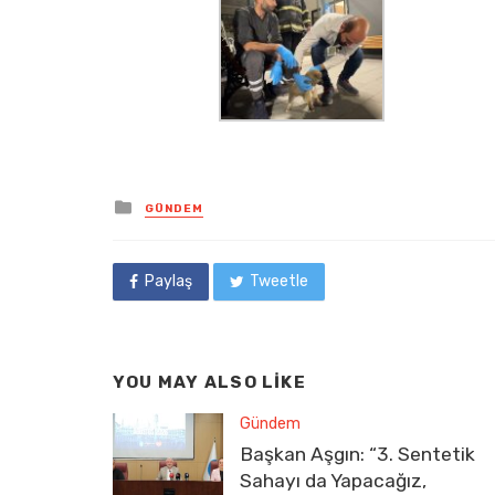
Posted
GÜNDEM
in
Paylaş
Tweetle
YOU MAY ALSO LIKE
Gündem
Başkan Aşgın: “3. Sentetik
Sahayı da Yapacağız,