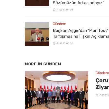
Sözümüzün Arkasındayız”
4 saat önce
Gündem
Başkan Aşgın’dan ‘Manifest’
Tartışmasına İlişkin Açıklam
4 saat önce
MORE IN
GÜNDEM
Gündem
Çoru
Ziya
7 saat