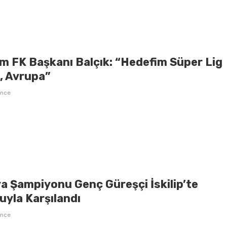
m FK Başkanı Balçık: “Hedefim Süper Lig
l, Avrupa”
önce
a Şampiyonu Genç Güreşçi İskilip’te
uyla Karşılandı
önce