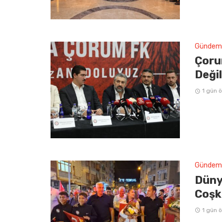
Gündem
Çoru
Deği
1 gün 
Gündem
Düny
Coşk
1 gün 