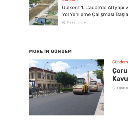
Gülkent 1. Cadde’de Altyapı 
Yol Yenileme Çalışması Başla
9 saat önce
MORE IN
GÜNDEM
Gündem
Çoru
Kavu
1 gün 