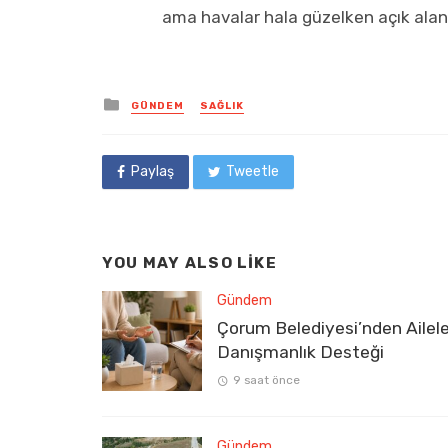
ama havalar hala güzelken açık alanla
Posted
GÜNDEM
SAĞLIK
in
Paylaş
Tweetle
YOU MAY ALSO LIKE
Gündem
Çorum Belediyesi’nden Ailel
Danışmanlık Desteği
9 saat önce
Gündem