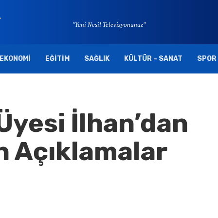
"Yeni Nesil Televizyonunuz"
EKONOMI
EĞITIM
SAĞLIK
KÜLTÜR – SANAT
SPOR
Üyesi İlhan’dan
 Açıklamalar