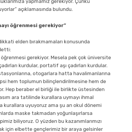
ocuklarımıza yapmamız gerekiyor. Çünkü
uyorlar” açıklamasında bulundu.
amayı öğrenmesi gerekiyor”
 dikkati elden bırakmamaları konusunda
etti:
ı öğrenmesi gerekiyor. Mesela pek çok üniversite
ırları kurdular, portatif aşı çadırları kurdular.
istasyonlarına, otogarlara hatta havalimanlarına
hepsi hem toplumun bilinçlendirilmesine hem de
. Hep beraber el birliği ile birlikte üstesinden
sım ara tatilinde kurallara uymayı ihmal
a kurallara uyuyoruz ama şu an okul dönemi
lanlarda maske takmadan yoğunlaşırlarsa
epimiz biliyoruz. O yüzden bu kazanımlarımızı
k için elbette gençlerimiz bir araya gelsinler