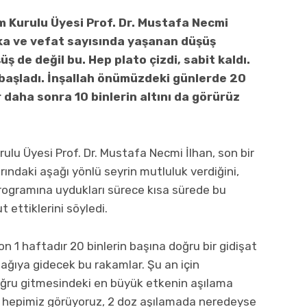
im Kurulu Üyesi Prof. Dr. Mustafa Necmi
aka ve vefat sayısında yaşanan düşüş
ş de değil bu. Hep plato çizdi, sabit kaldı.
aşladı. İnşallah önümüzdeki günlerde 20
r daha sonra 10 binlerin altını da görürüz
rulu Üyesi Prof. Dr. Mustafa Necmi İlhan, son bir
rındaki aşağı yönlü seyrin mutluluk verdiğini,
rogramına uydukları sürece kısa sürede bu
 ettiklerini söyledi.
on 1 haftadır 20 binlerin başına doğru bir gidişat
ağıya gidecek bu rakamlar. Şu an için
oğru gitmesindeki en büyük etkenin aşılama
hepimiz görüyoruz, 2 doz aşılamada neredeyse