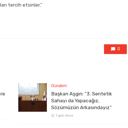
rı tercih etsinler.”
0
Gündem
ere
Başkan Aşgın: “3. Sentetik
Sahayı da Yapacağız,
Sözümüzün Arkasındayız”
1 gün önce