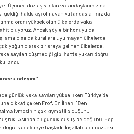
ız. Üçüncü doz aşısı olan vatandaşlarımız da
sı geldiği halde aşı olmayan vatandaşlarımız da
ılanma oranı yüksek olan ülkelerde vaka
şahit oluyoruz. Ancak şöyle bir konuyu da
lama olsa da kurallara uyulmayan ülkelerde
ok yoğun olarak bir araya gelinen ülkelerde,
aka sayıları düşmediği gibi hatta yukarı doğru
kullandı.
üşüncesindeyim”
ede günlük vaka sayıları yükselirken Türkiye’de
na dikkat çeken Prof. Dr. İlhan, “Ben
zalma ivmesinin çok kıymetli olduğunu
ştuk. Aslında bir günlük düşüş de değil bu. Hep
ıya doğru yönelmeye başladı. İnşallah önümüzdeki