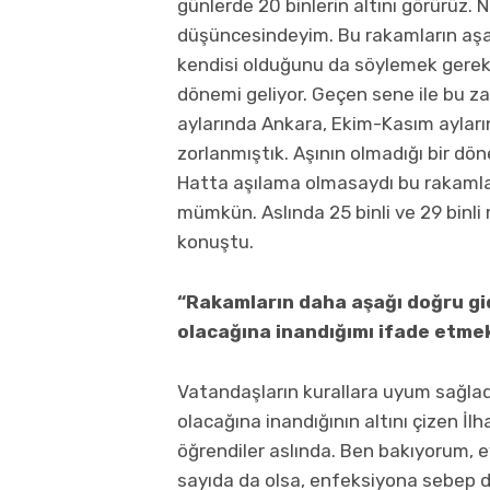
günlerde 20 binlerin altını görürüz. N
düşüncesindeyim. Bu rakamların aşa
kendisi olduğunu da söylemek gereki
dönemi geliyor. Geçen sene ile bu z
aylarında Ankara, Ekim-Kasım ayları
zorlanmıştık. Aşının olmadığı bir dö
Hatta aşılama olmasaydı bu rakamla
mümkün. Aslında 25 binli ve 29 binl
konuştu.
“Rakamların daha aşağı doğru gid
olacağına inandığımı ifade etmek
Vatandaşların kurallara uyum sağladığ
olacağına inandığının altını çizen İl
öğrendiler aslında. Ben bakıyorum, 
sayıda da olsa, enfeksiyona sebep 