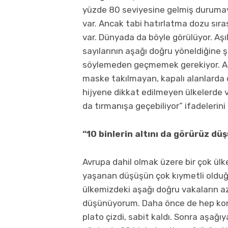
yüzde 80 seviyesine gelmiş durumay
var. Ancak tabi hatırlatma dozu sıra
var. Dünyada da böyle görülüyor. Aş
sayılarının aşağı doğru yöneldiğine 
söylemeden geçmemek gerekiyor. Aşı
maske takılmayan, kapalı alanlarda ç
hijyene dikkat edilmeyen ülkelerde v
da tırmanışa geçebiliyor” ifadelerini 
“10 binlerin altını da görürüz d
Avrupa dahil olmak üzere bir çok ülk
yaşanan düşüşün çok kıymetli olduğu
ülkemizdeki aşağı doğru vakaların a
düşünüyorum. Daha önce de hep konu
plato çizdi, sabit kaldı. Sonra aşağ