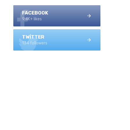
FACEBOOK
9.4K+ likes
TWITTER
134 followers