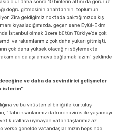
asip olur daha sonra 10 binlerin altını da görürüz
ğı doğru gitmesinin anahtarının, toplumun
yor. Zira geldiğimiz noktada baktığımızda kış
amanı kıyasladığımızda, geçen sene Eylül-Ekim
nda İstanbul olmak üzere bütün Türkiye’de çok
nemdi ve rakamlarımız çok daha yukarı gitmişti.
rın çok daha yüksek olacağını söylemekte
i rakamları da aşılamaya bağlamak lazım” şeklinde
eceğine ve daha da sevindirici gelişmeler
 isterim”
ına ve bu virüsten el birliği ile kurtuluş
han, “Tabi insanlarımız da koronavirüs ile yaşamayı
evet kurallara uymayan vatandaşlarımız az
de verse genelde vatandaşlarımızın hepsinde