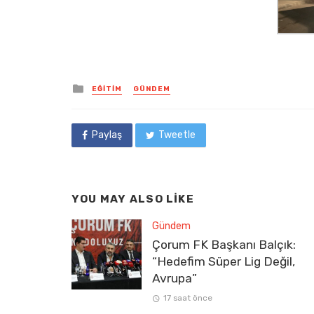
Posted
EĞITIM
GÜNDEM
in
Paylaş
Tweetle
YOU MAY ALSO LIKE
Gündem
Çorum FK Başkanı Balçık:
“Hedefim Süper Lig Değil,
Avrupa”
17 saat önce