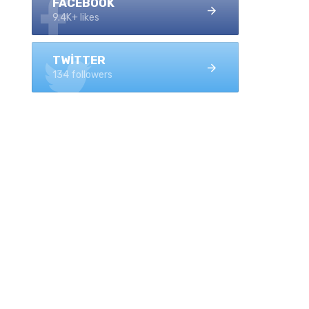
FACEBOOK
9.4K+ likes
TWITTER
134 followers