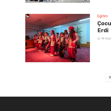
Eğitim
Çocu
Erdi
18 Haz
V