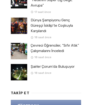
“Hedefim Süper Lig Değil,
Avrupa”
17 saat önce
Dünya Şampiyonu Genç
Güreşçi İskilip’te Coşkuyla
Karşılandı
18 saat önce
Çevreci Öğrenciler, “Sıfır Atık”
Çalışmalarını İnceledi
18 saat önce
Şairler Çorum’da Buluşuyor
18 saat önce
TAKIP ET