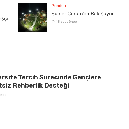
Gündem
Şairler Çorum’da Buluşuyor
eşçi
18 saat önce
ersite Tercih Sürecinde Gençlere
tsiz Rehberlik Desteği
önce