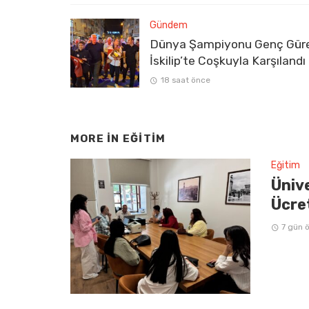
Gündem
Dünya Şampiyonu Genç Gür
İskilip’te Coşkuyla Karşılandı
18 saat önce
MORE IN
EĞITIM
Eğitim
Üniv
Ücre
7 gün 