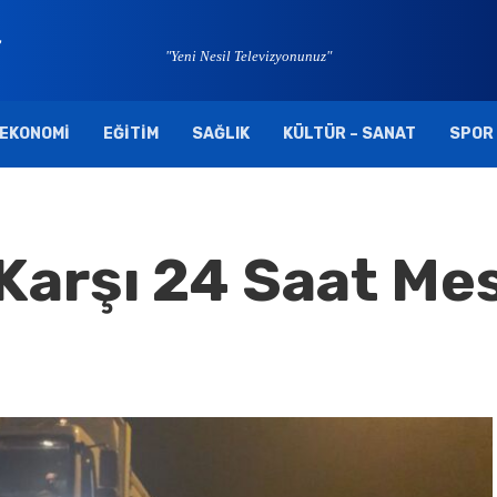
"Yeni Nesil Televizyonunuz"
EKONOMI
EĞITIM
SAĞLIK
KÜLTÜR – SANAT
SPOR
arşı 24 Saat Mes