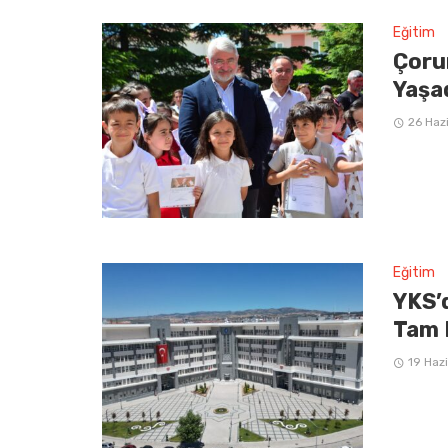
Eğitim
Çoru
Yaşa
26 Haz
Eğitim
YKS’
Tam 
19 Haz