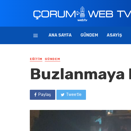
ANA SAYFA
GÜNDEM
ASAYIŞ
EĞITIM
GÜNDEM
Buzlanmaya K
Paylaş
Tweetle