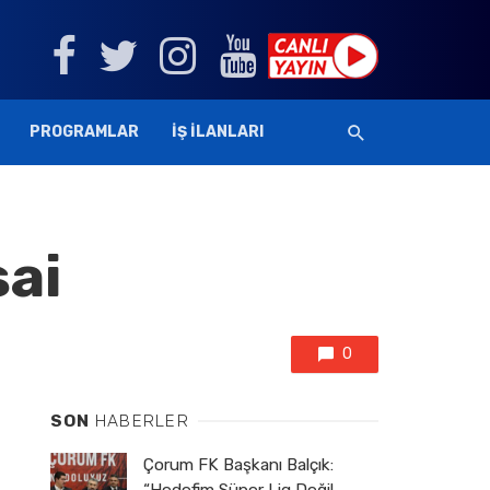
PROGRAMLAR
İŞ İLANLARI
ai
0
SON
HABERLER
Çorum FK Başkanı Balçık: