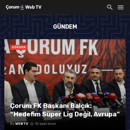
GÜNDEM
GÜNDEM
Çorum FK Başkanı Balçık:
“Hedefim Süper Lig Değil, Avrupa”
By
WEBTV
10 saat önce