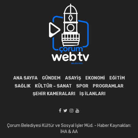
ANA SAYFA
GÜNDEM
ASAYIŞ
EKONOMI
EĞITIM
SAĞLIK
KÜLTÜR – SANAT
SPOR
PROGRAMLAR
ŞEHIR KAMERALARI
İŞ İLANLARI
Çorum Belediyesi Kültür ve Sosyal İşler Müd. - Haber Kaynakları:
İHA & AA