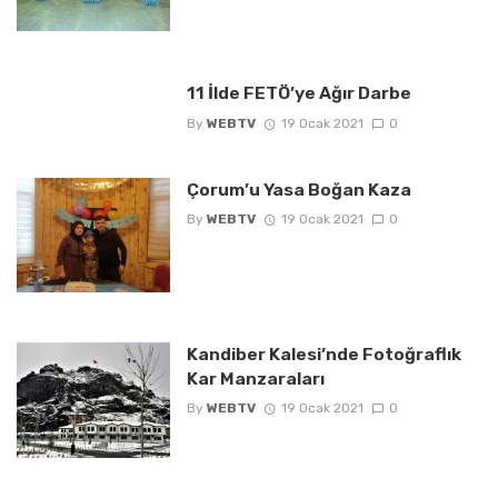
11 İlde FETÖ’ye Ağır Darbe
By
WEBTV
19 Ocak 2021
0
Çorum’u Yasa Boğan Kaza
By
WEBTV
19 Ocak 2021
0
Kandiber Kalesi’nde Fotoğraflık
Kar Manzaraları
By
WEBTV
19 Ocak 2021
0