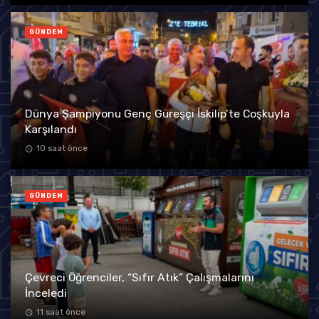
GÜNDEM
Dünya Şampiyonu Genç Güreşçi İskilip’te Coşkuyla
Karşılandı
10 saat önce
GÜNDEM
Çevreci Öğrenciler, “Sıfır Atık” Çalışmalarını
İnceledi
11 saat önce