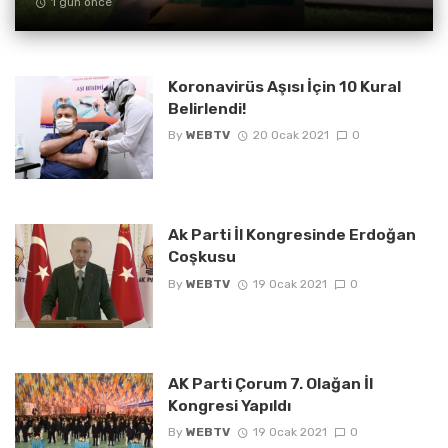
1 gün önce
Koronavirüs Aşısı İçin 10 Kural
Belirlendi!
By
WEBTV
20 Ocak 2021
0
Ak Parti İl Kongresinde Erdoğan
Coşkusu
By
WEBTV
19 Ocak 2021
0
AK Parti Çorum 7. Olağan İl
Kongresi Yapıldı
By
WEBTV
19 Ocak 2021
0