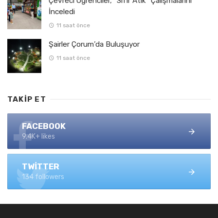
Çevreci Öğrenciler, “Sıfır Atık” Çalışmalarını
İnceledi
11 saat önce
Şairler Çorum’da Buluşuyor
11 saat önce
TAKIP ET
FACEBOOK
9.4K+ likes
TWITTER
134 followers