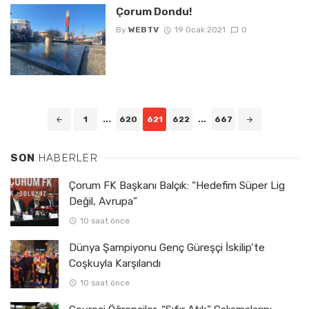
Çorum Dondu!
By
WEBTV
19 Ocak 2021
0
Posts
1
...
620
621
622
...
667
navigation
SON
HABERLER
Çorum FK Başkanı Balçık: “Hedefim Süper Lig
Değil, Avrupa”
10 saat önce
Dünya Şampiyonu Genç Güreşçi İskilip’te
Coşkuyla Karşılandı
10 saat önce