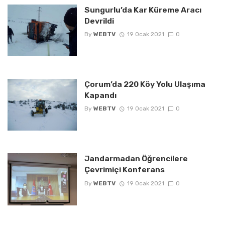
Sungurlu’da Kar Küreme Aracı
Devrildi
By
WEBTV
19 Ocak 2021
0
Çorum’da 220 Köy Yolu Ulaşıma
Kapandı
By
WEBTV
19 Ocak 2021
0
Jandarmadan Öğrencilere
Çevrimiçi Konferans
By
WEBTV
19 Ocak 2021
0