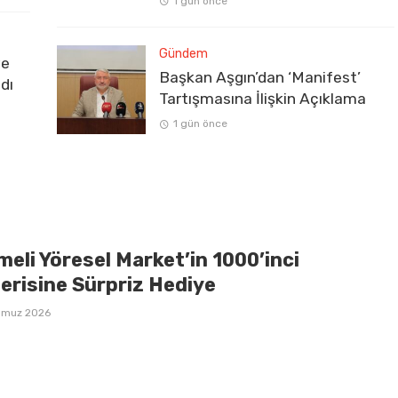
1 gün önce
Gündem
ve
Başkan Aşgın’dan ‘Manifest’
dı
Tartışmasına İlişkin Açıklama
1 gün önce
eli Yöresel Market’in 1000’inci
erisine Sürpriz Hediye
mmuz 2026