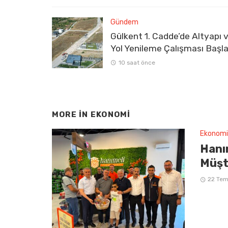
Gündem
Gülkent 1. Cadde’de Altyapı 
Yol Yenileme Çalışması Başla
10 saat önce
MORE IN
EKONOMI
Ekonomi
Hanım
Müşt
22 Te