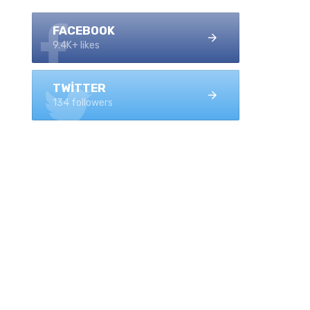
FACEBOOK
9.4K+ likes
TWITTER
134 followers