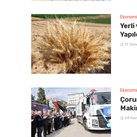
Ekonomi
Yerli
Yapıl
17 Te
Ekonomi
Çorum
Maki
24 Haz