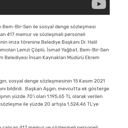
ı Bem-Bir-Sen ile sosyal denge sözleşmesi
şan 417 memur ve sözleşmeli personeli
nin imza törenine Belediye Başkanı Dr. Halil
ımcıları Lemzi Çöplü, İsmail Yağbat, Bem-Bir-Sen
m Belediyesi İnsan Kaynakları Müdürü Ekrem
Aşgın, sosyal denge sözleşmesinin 15 Kasım 2021
ığını bildirdi. Başkan Aşgın, mevcutta ek gösterge
nın yüzde 70’i olan 1.195,65 TL olarak verilen
sözleşme ile yüzde 20 artışla 1.524,46 TL’ye
 çalışan 417 memur ve sözleşmeli personeli