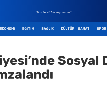
"Yeni Nesil Televizyonunuz"
EKONOMI
EĞITIM
SAĞLIK
KÜLTÜR – SANAT
SPOR
yesi’nde Sosyal
mzalandı