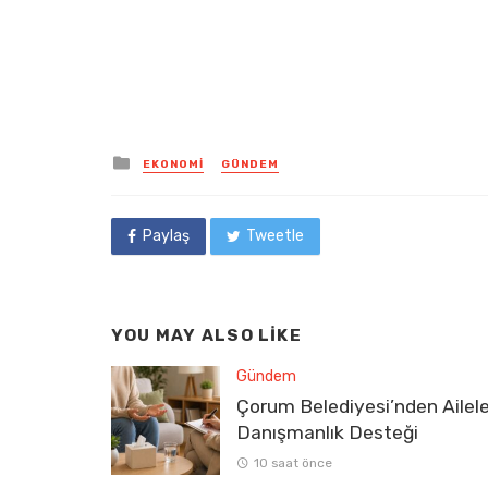
Posted
EKONOMI
GÜNDEM
in
Paylaş
Tweetle
YOU MAY ALSO LIKE
Gündem
Çorum Belediyesi’nden Ailel
Danışmanlık Desteği
10 saat önce