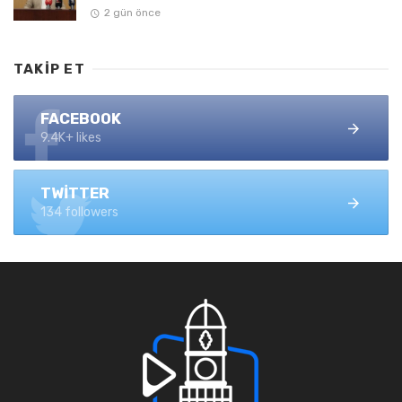
2 gün önce
TAKIP ET
FACEBOOK
9.4K+ likes
TWITTER
134 followers