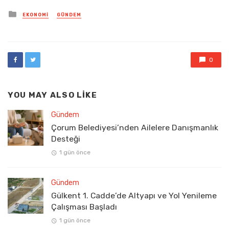
Posted
EKONOMI
GÜNDEM
in
0
YOU MAY ALSO LIKE
Gündem
Çorum Belediyesi’nden Ailelere Danışmanlık
Desteği
1 gün önce
Gündem
Gülkent 1. Cadde’de Altyapı ve Yol Yenileme
Çalışması Başladı
1 gün önce