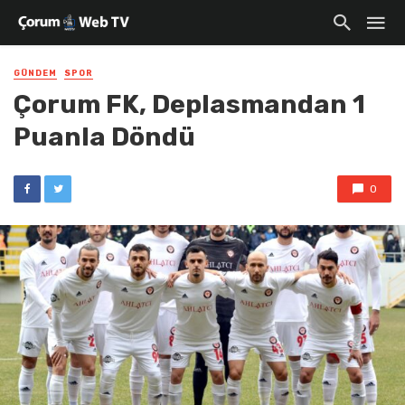
GÜNDEM
SPOR
Çorum FK, Deplasmandan 1
Puanla Döndü
0