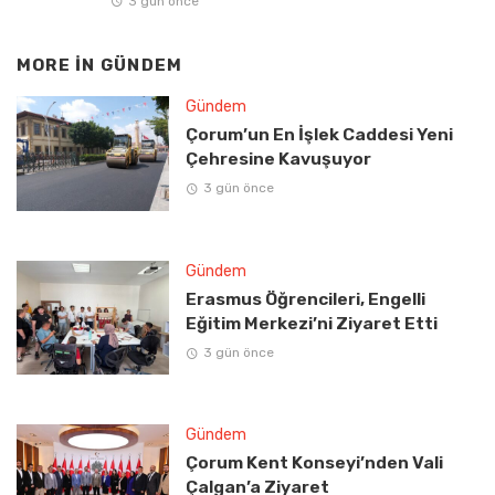
3 gün önce
MORE IN
GÜNDEM
Gündem
Çorum’un En İşlek Caddesi Yeni
Çehresine Kavuşuyor
3 gün önce
Gündem
Erasmus Öğrencileri, Engelli
Eğitim Merkezi’ni Ziyaret Etti
3 gün önce
Gündem
Çorum Kent Konseyi’nden Vali
Çalgan’a Ziyaret