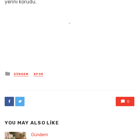
yerini korudu.
Posted
GÜNDEM
SPOR
in
0
YOU MAY ALSO LIKE
Gündem