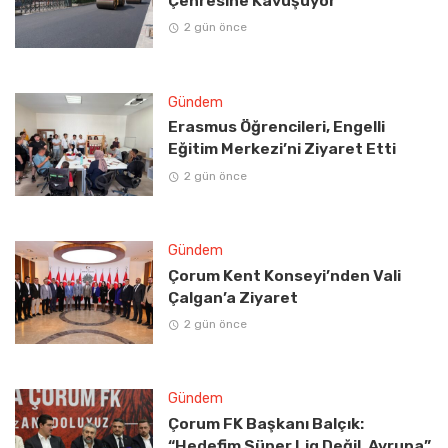
Çehresine Kavuşuyor
2 gün önce
Gündem
Erasmus Öğrencileri, Engelli
Eğitim Merkezi’ni Ziyaret Etti
2 gün önce
Gündem
Çorum Kent Konseyi’nden Vali
Çalgan’a Ziyaret
2 gün önce
Gündem
Çorum FK Başkanı Balçık:
“Hedefim Süper Lig Değil, Avrupa”