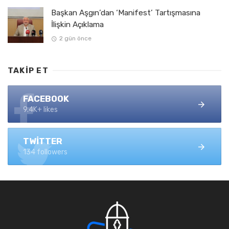
Başkan Aşgın’dan ‘Manifest’ Tartışmasına
İlişkin Açıklama
2 gün önce
TAKIP ET
FACEBOOK
9.4K+ likes
TWITTER
134 followers