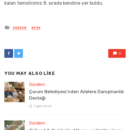
kalan temsilcimiz 8. sırada kendine yer buldu.
Posted
GÜNDEM
SPOR
in
0
YOU MAY ALSO LIKE
Gündem
Çorum Belediyesi’nden Ailelere Danışmanlık
Desteği
1 gün önce
Gündem