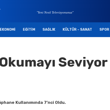
"Yeni Nesil Televizyonunuz"
EKONOMI
EĞITIM
SAĞLIK
KÜLTÜR – SANAT
SPOR
 Okumayı Seviyor
phane Kullanımında 7’nci Oldu.