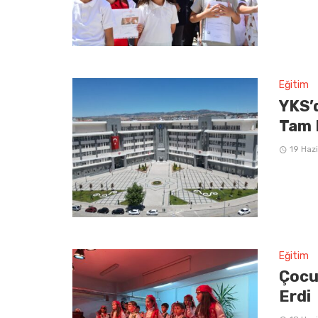
Eğitim
YKS’
Tam 
19 Haz
Eğitim
Çocu
Erdi