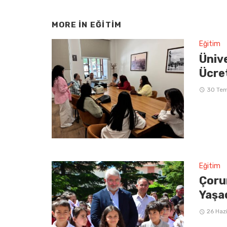
MORE IN
EĞITIM
Eğitim
Üniv
Ücre
30 Te
Eğitim
Çoru
Yaşa
26 Haz