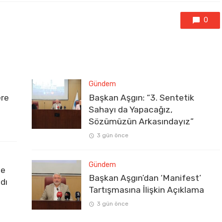
0
Gündem
ere
Başkan Aşgın: “3. Sentetik
Sahayı da Yapacağız,
Sözümüzün Arkasındayız”
3 gün önce
Gündem
ve
Başkan Aşgın’dan ‘Manifest’
dı
Tartışmasına İlişkin Açıklama
3 gün önce