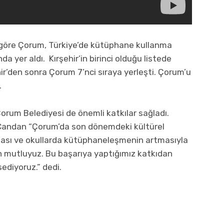
e göre Çorum, Türkiye’de kütüphane kullanma
da yer aldı. Kırşehir’in birinci olduğu listede
hir’den sonra Çorum 7’nci sıraya yerleşti. Çorum’u
.
rum Belediyesi de önemli katkılar sağladı.
 Candan “Çorum’da son dönemdeki kültürel
rtması ve okullarda kütüphaneleşmenin artmasıyla
n mutluyuz. Bu başarıya yaptığımız katkıdan
ediyoruz.” dedi.