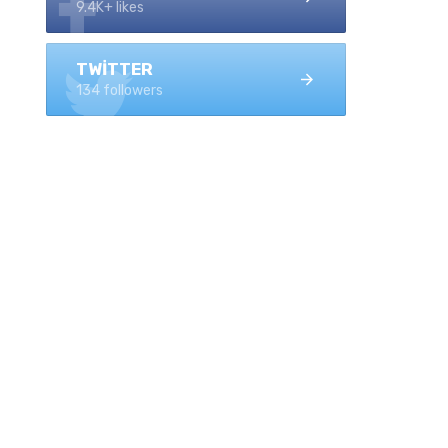
9.4K+ likes
TWITTER
134 followers