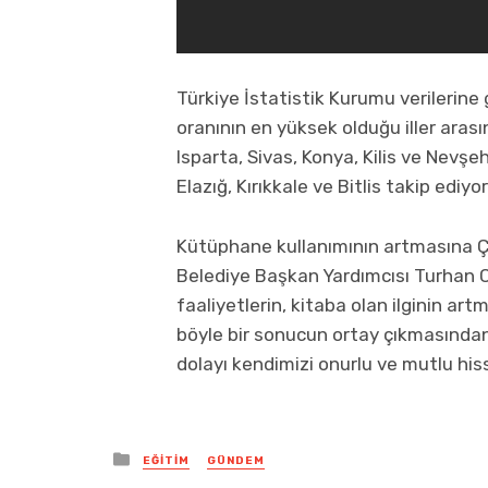
Türkiye İstatistik Kurumu verilerin
oranının en yüksek olduğu iller arasın
Isparta, Sivas, Konya, Kilis ve Nevşe
Elazığ, Kırıkkale ve Bitlis takip ediyor
Kütüphane kullanımının artmasına Ço
Belediye Başkan Yardımcısı Turhan
faaliyetlerin, kitaba olan ilginin a
böyle bir sonucun ortay çıkmasında
dolayı kendimizi onurlu ve mutlu hiss
Posted
EĞITIM
GÜNDEM
in