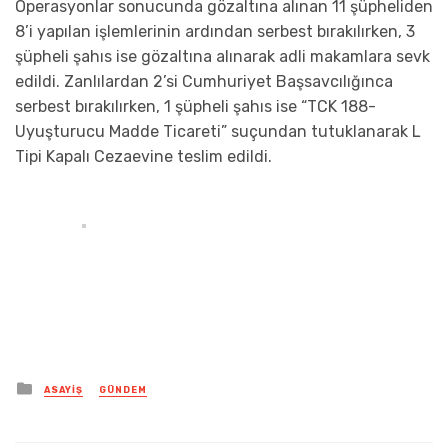
Operasyonlar sonucunda gözaltına alınan 11 şüpheliden
8’i yapılan işlemlerinin ardından serbest bırakılırken, 3
şüpheli şahıs ise gözaltına alınarak adli makamlara sevk
edildi. Zanlılardan 2’si Cumhuriyet Başsavcılığınca
serbest bırakılırken, 1 şüpheli şahıs ise “TCK 188-
Uyuşturucu Madde Ticareti” suçundan tutuklanarak L
Tipi Kapalı Cezaevine teslim edildi.
Posted
ASAYIŞ
GÜNDEM
in