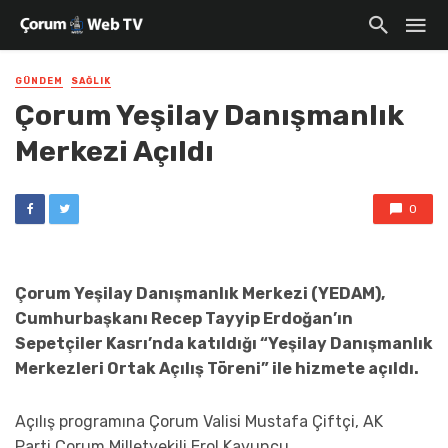
GÜNDEM
SAĞLIK
Çorum Yeşilay Danışmanlık
Merkezi Açıldı
0
Çorum
Yeşilay Danışmanlık Merkezi (YEDAM),
Cumhurbaşkanı Recep Tayyip Erdoğan’ın
Sepetçiler Kasrı’nda katıldığı “Yeşilay Danışmanlık
Merkezleri Ortak Açılış Töreni” ile hizmete açıldı.
Açılış programına
Çorum
Valisi Mustafa Çiftçi, AK
Parti
Çorum
Milletvekili Erol Kavuncu,