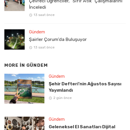
Çevreci Öğrenciler, “Sıfır Atık” Çalışmalarını
İnceledi
13 saat önce
Gündem
Şairler Çorum’da Buluşuyor
13 saat önce
MORE IN
GÜNDEM
Gündem
Şehir Defteri’nin Ağustos Sayısı
Yayımlandı
2 gün önce
Gündem
Geleneksel El Sanatları Dijital