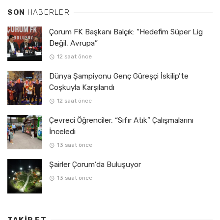
SON
HABERLER
Çorum FK Başkanı Balçık: “Hedefim Süper Lig
Değil, Avrupa”
12 saat önce
Dünya Şampiyonu Genç Güreşçi İskilip’te
Coşkuyla Karşılandı
12 saat önce
Çevreci Öğrenciler, “Sıfır Atık” Çalışmalarını
İnceledi
13 saat önce
Şairler Çorum’da Buluşuyor
13 saat önce
TAKIP ET