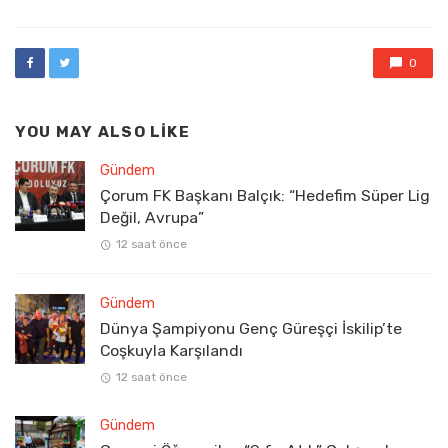
0
YOU MAY ALSO LIKE
Gündem
Çorum FK Başkanı Balçık: “Hedefim Süper Lig
Değil, Avrupa”
12 saat önce
Gündem
Dünya Şampiyonu Genç Güreşçi İskilip’te
Coşkuyla Karşılandı
12 saat önce
Gündem