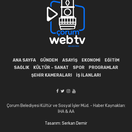
ANA SAYFA
GÜNDEM
ASAYIŞ
EKONOMI
EĞITIM
SAĞLIK
KÜLTÜR – SANAT
SPOR
PROGRAMLAR
ŞEHIR KAMERALARI
İŞ İLANLARI
Çorum Belediyesi Kültür ve Sosyal İşler Müd. - Haber Kaynakları:
İHA & AA
Tasarım: Serkan Demir