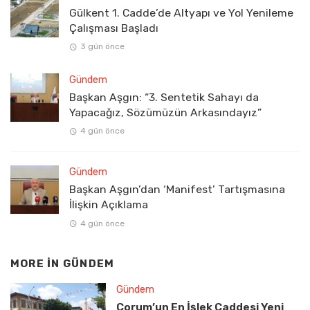
Gülkent 1. Cadde’de Altyapı ve Yol Yenileme
Çalışması Başladı
3 gün önce
Gündem
Başkan Aşgın: “3. Sentetik Sahayı da
Yapacağız, Sözümüzün Arkasındayız”
4 gün önce
Gündem
Başkan Aşgın’dan ‘Manifest’ Tartışmasına
İlişkin Açıklama
4 gün önce
MORE IN
GÜNDEM
Gündem
Çorum’un En İşlek Caddesi Yeni