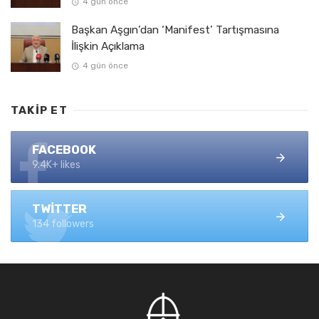
4 gün önce
Başkan Aşgın’dan ‘Manifest’ Tartışmasına
İlişkin Açıklama
4 gün önce
TAKIP ET
FACEBOOK
9.4K+ likes
TWITTER
134 followers