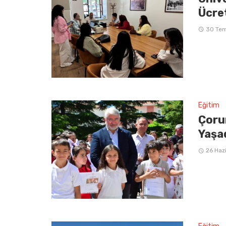
Ücre
30 Te
Eğitim
Çoru
Yaşa
26 Haz