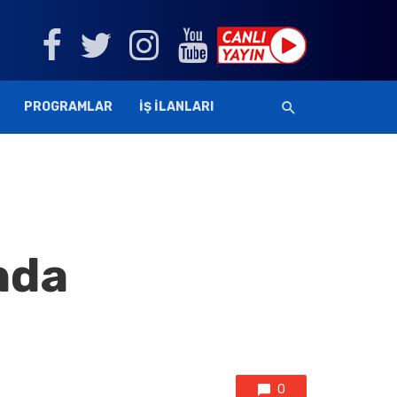
PROGRAMLAR
İŞ İLANLARI
nda
0