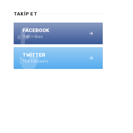
TAKIP ET
FACEBOOK
9.4K+ likes
TWITTER
134 followers