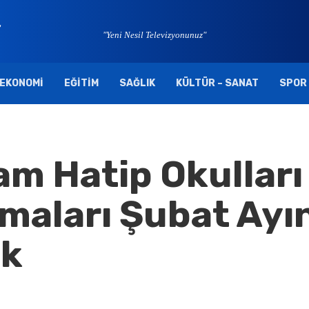
"Yeni Nesil Televizyonunuz"
EKONOMI
EĞITIM
SAĞLIK
KÜLTÜR – SANAT
SPOR
m Hatip Okulları
şmaları Şubat Ayı
ek