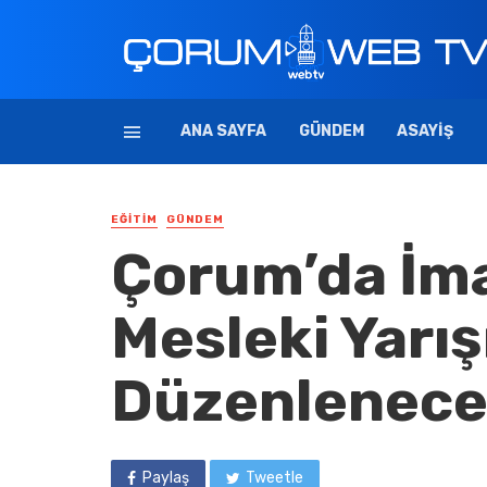
ANA SAYFA
GÜNDEM
ASAYIŞ
EĞITIM
GÜNDEM
Çorum’da İma
Mesleki Yarı
Düzenlenec
Paylaş
Tweetle