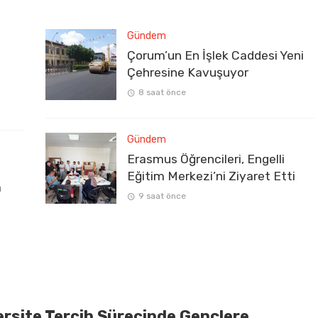
Gündem
Çorum’un En İşlek Caddesi Yeni
Çehresine Kavuşuyor
8 saat önce
Gündem
Erasmus Öğrencileri, Engelli
Eğitim Merkezi’ni Ziyaret Etti
a
9 saat önce
ersite Tercih Sürecinde Gençlere