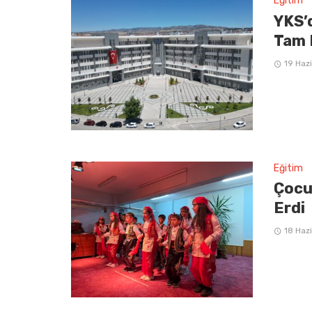
Eğitim
YKS’
Tam 
19 Haz
Eğitim
Çocu
Erdi
18 Haz