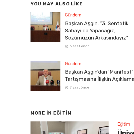
YOU MAY ALSO LIKE
Gündem
Başkan Aşgın: “3. Sentetik
Sahayı da Yapacağız,
Sözümüzün Arkasındayız”
6 saat önce
Gündem
Başkan Aşgın’dan ‘Manifest’
Tartışmasına İlişkin Açıklam
7 saat önce
MORE IN
EĞITIM
Eğitim
Üniv