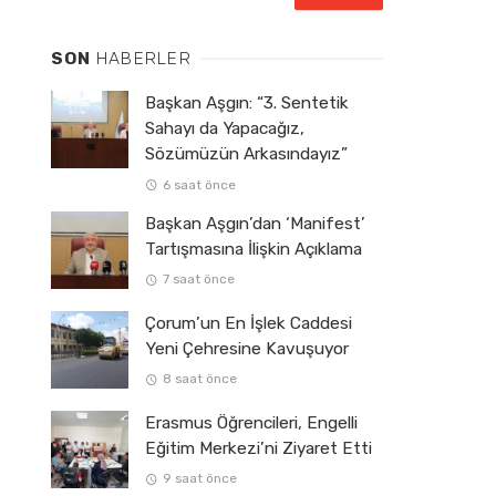
SON
HABERLER
Başkan Aşgın: “3. Sentetik
Sahayı da Yapacağız,
Sözümüzün Arkasındayız”
6 saat önce
Başkan Aşgın’dan ‘Manifest’
Tartışmasına İlişkin Açıklama
7 saat önce
Çorum’un En İşlek Caddesi
Yeni Çehresine Kavuşuyor
8 saat önce
Erasmus Öğrencileri, Engelli
Eğitim Merkezi’ni Ziyaret Etti
9 saat önce