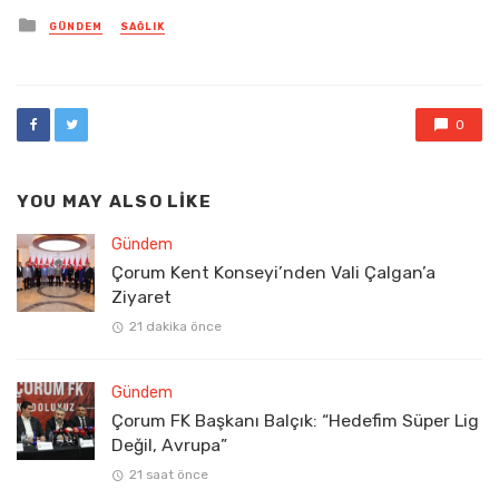
Posted
GÜNDEM
SAĞLIK
in
0
YOU MAY ALSO LIKE
Gündem
Çorum Kent Konseyi’nden Vali Çalgan’a
Ziyaret
21 dakika önce
Gündem
Çorum FK Başkanı Balçık: “Hedefim Süper Lig
Değil, Avrupa”
21 saat önce