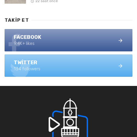
22 saat önce
TAKIP ET
FACEBOOK
9.4K+ likes
TWITTER
134 followers