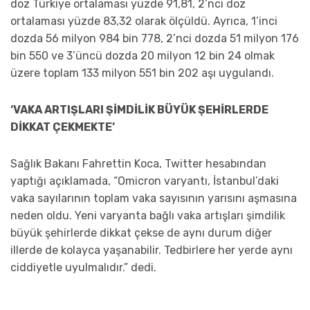
doz Türkiye ortalaması yüzde 91,81, 2’nci doz
ortalaması yüzde 83,32 olarak ölçüldü. Ayrıca, 1’inci
dozda 56 milyon 984 bin 778, 2’nci dozda 51 milyon 176
bin 550 ve 3’üncü dozda 20 milyon 12 bin 24 olmak
üzere toplam 133 milyon 551 bin 202 aşı uygulandı.
‘VAKA ARTIŞLARI ŞİMDİLİK BÜYÜK ŞEHİRLERDE
DİKKAT ÇEKMEKTE’
Sağlık Bakanı Fahrettin Koca, Twitter hesabından
yaptığı açıklamada, “Omicron varyantı, İstanbul’daki
vaka sayılarının toplam vaka sayısının yarısını aşmasına
neden oldu. Yeni varyanta bağlı vaka artışları şimdilik
büyük şehirlerde dikkat çekse de aynı durum diğer
illerde de kolayca yaşanabilir. Tedbirlere her yerde aynı
ciddiyetle uyulmalıdır.” dedi.