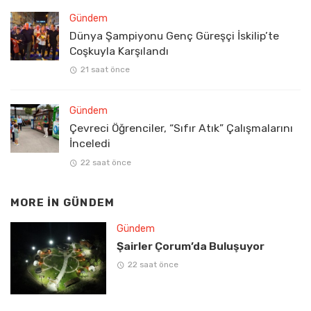
Gündem
Dünya Şampiyonu Genç Güreşçi İskilip’te
Coşkuyla Karşılandı
21 saat önce
Gündem
Çevreci Öğrenciler, “Sıfır Atık” Çalışmalarını
İnceledi
22 saat önce
MORE IN
GÜNDEM
Gündem
Şairler Çorum’da Buluşuyor
22 saat önce