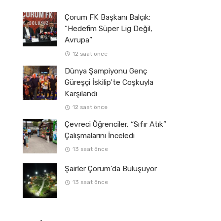
Çorum FK Başkanı Balçık:
“Hedefim Süper Lig Değil,
Avrupa”
12 saat önce
Dünya Şampiyonu Genç
Güreşçi İskilip’te Coşkuyla
Karşılandı
12 saat önce
Çevreci Öğrenciler, “Sıfır Atık”
Çalışmalarını İnceledi
13 saat önce
Şairler Çorum’da Buluşuyor
13 saat önce