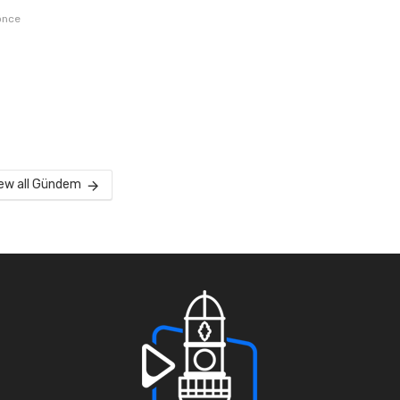
önce
ew all Gündem