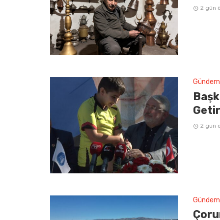
2 gün 
Gündem
Başka
Getir
2 gün 
Gündem
Çorum