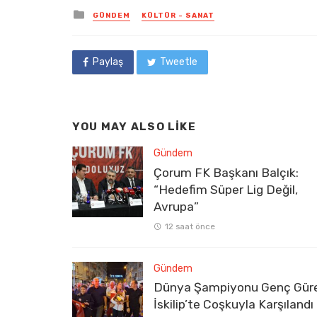
Posted
GÜNDEM
KÜLTÜR - SANAT
in
Paylaş
Tweetle
YOU MAY ALSO LIKE
Gündem
Çorum FK Başkanı Balçık:
“Hedefim Süper Lig Değil,
Avrupa”
12 saat önce
Gündem
Dünya Şampiyonu Genç Gür
İskilip’te Coşkuyla Karşılandı