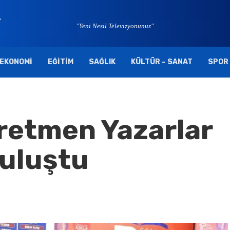
"Yeni Nesil Televizyonunuz"
EKONOMI
EĞITIM
SAĞLIK
KÜLTÜR – SANAT
SPOR
retmen Yazarlar
Buluştu