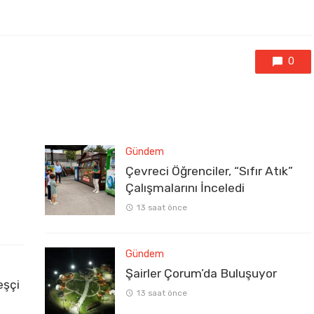
0
Gündem
Çevreci Öğrenciler, “Sıfır Atık”
Çalışmalarını İnceledi
13 saat önce
Gündem
Şairler Çorum’da Buluşuyor
eşçi
13 saat önce