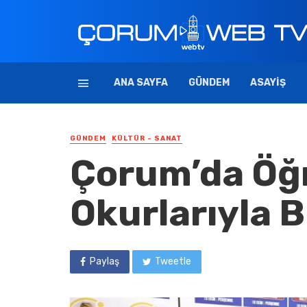
ANA SAYFA
GÜNDEM
ASAYIŞ
GÜNDEM
KÜLTÜR - SANAT
Çorum’da Öğ
Okurlarıyla 
Paylaş
Tweetle