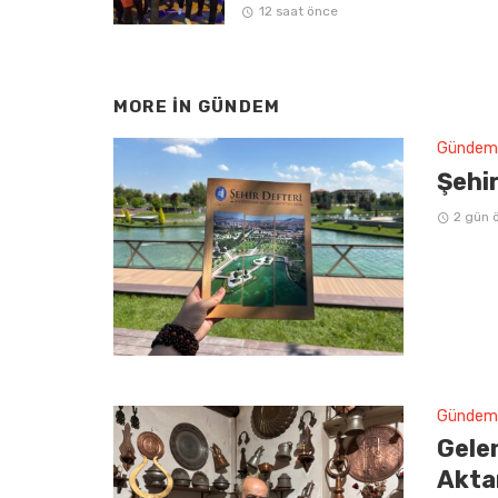
12 saat önce
MORE IN
GÜNDEM
Gündem
Şehir
2 gün 
Gündem
Gelen
Aktar