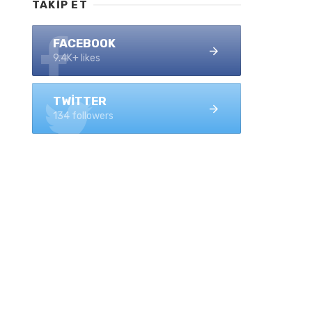
TAKIP ET
FACEBOOK
9.4K+ likes
TWITTER
134 followers