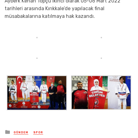
Ayberk Kenan Topçu ikinci olarak 05-06 Mart 2022
tarihleri arasında Kırıkkale’de yapılacak final
müsabakalarına katılmaya hak kazandı.
Posted
GÜNDEM
SPOR
in