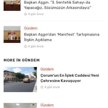
Başkan Aşgın: “3. Sentetik Sahayı da
Yapacağız, Sözümüzün Arkasındayız”
4 gün önce
Gündem
Başkan Aşgın’dan ‘Manifest’ Tartışmasına
İlişkin Açıklama
4 gün önce
MORE IN
GÜNDEM
Gündem
Çorum’un En İşlek Caddesi Yeni
Çehresine Kavuşuyor
4 gün önce
Gündem