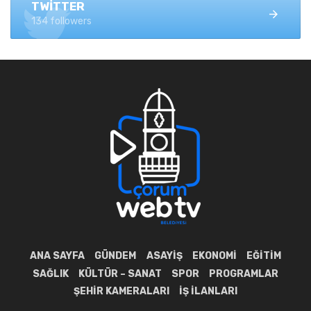
TWITTER
134 followers
ANA SAYFA
GÜNDEM
ASAYIŞ
EKONOMI
EĞITIM
SAĞLIK
KÜLTÜR – SANAT
SPOR
PROGRAMLAR
ŞEHIR KAMERALARI
İŞ İLANLARI