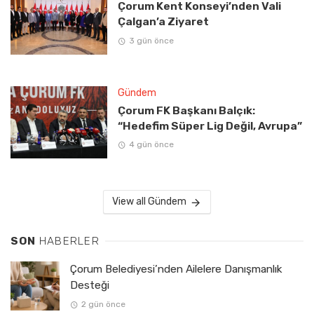
Çorum Kent Konseyi’nden Vali
Çalgan’a Ziyaret
3 gün önce
Gündem
Çorum FK Başkanı Balçık:
“Hedefim Süper Lig Değil, Avrupa”
4 gün önce
View all Gündem
SON
HABERLER
Çorum Belediyesi’nden Ailelere Danışmanlık
Desteği
2 gün önce