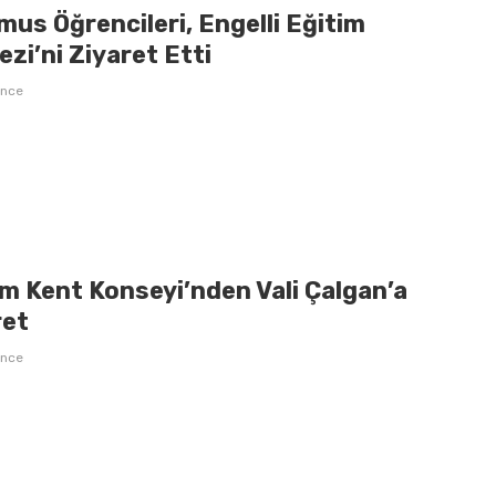
us Öğrencileri, Engelli Eğitim
zi’ni Ziyaret Etti
önce
m Kent Konseyi’nden Vali Çalgan’a
ret
önce