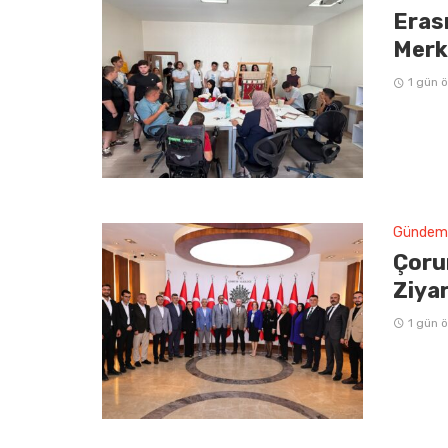
Erasm
Merke
1 gün 
Gündem
Çoru
Ziya
1 gün 