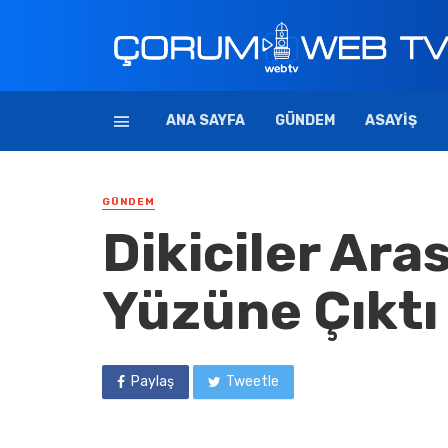
ANA SAYFA
GÜNDEM
ASAYIŞ
GÜNDEM
Dikiciler Ar
Yüzüne Çıktı
Paylaş
Tweetle