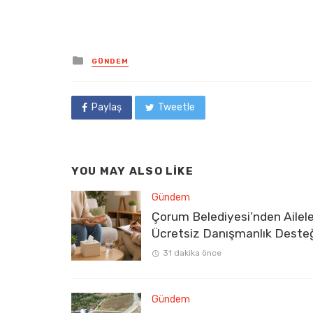
Posted
GÜNDEM
in
Paylaş
Tweetle
YOU MAY ALSO LIKE
Gündem
Çorum Belediyesi’nden Ailel
Ücretsiz Danışmanlık Deste
31 dakika önce
Gündem