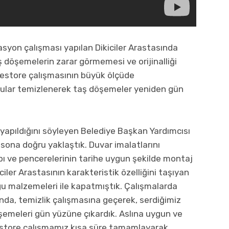
syon çalışması yapılan Dikiciler Arastasında
 döşemelerin zarar görmemesi ve orijinalliği
Restore çalışmasının büyük ölçüde
ular temizlenerek taş döşemeler yeniden gün
yapıldığını söyleyen Belediye Başkan Yardımcısı
 sona doğru yaklaştık. Duvar imalatlarını
ı ve pencerelerinin tarihe uygun şekilde montaj
iciler Arastasının karakteristik özelliğini taşıyan
gu malzemeleri ile kapatmıştık. Çalışmalarda
ında, temizlik çalışmasına geçerek, serdiğimiz
şemeleri gün yüzüne çıkardık. Aslına uygun ve
restore çalışmamız kısa süre tamamlayarak