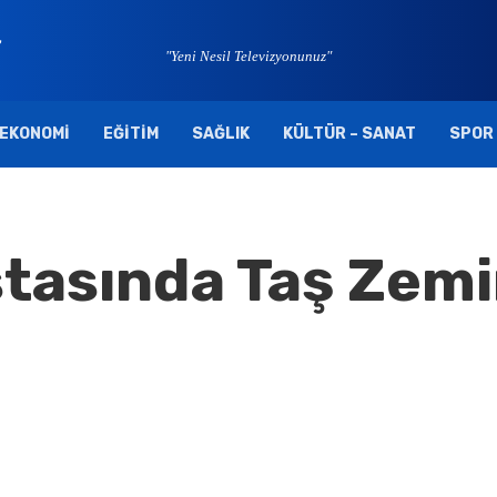
"Yeni Nesil Televizyonunuz"
EKONOMI
EĞITIM
SAĞLIK
KÜLTÜR – SANAT
SPOR
astasında Taş Zem