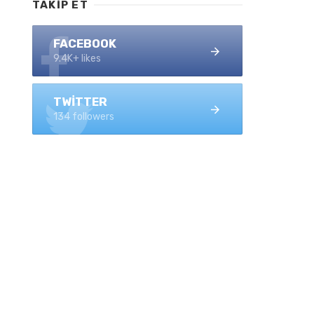
TAKIP ET
FACEBOOK
9.4K+ likes
TWITTER
134 followers