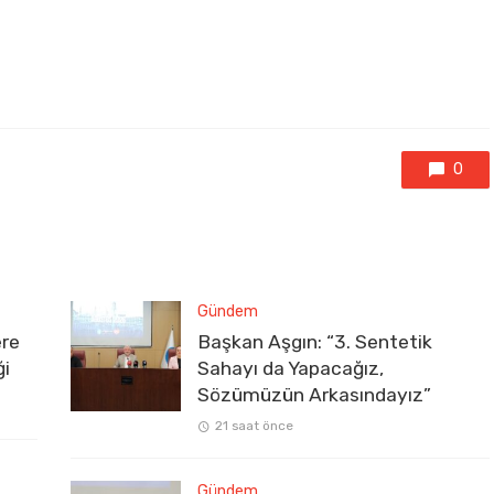
0
Gündem
ere
Başkan Aşgın: “3. Sentetik
ği
Sahayı da Yapacağız,
Sözümüzün Arkasındayız”
21 saat önce
Gündem